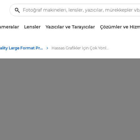
ameralar
Lensler
Yazıcılar ve Tarayıcılar
Çözümler ve Hizm
High-Quality Large Format Printers for CAD/GIS and Stunning Graphics
Hassas Grafikler İçin Çok Yönlü Düz Yataklı Kesiciler