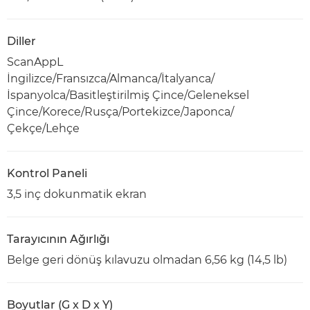
Diller
ScanAppL
İngilizce/Fransızca/Almanca/İtalyanca/
İspanyolca/Basitleştirilmiş Çince/Geleneksel
Çince/Korece/Rusça/Portekizce/Japonca/
Çekçe/Lehçe
Kontrol Paneli
3,5 inç dokunmatik ekran
Tarayıcının Ağırlığı
Belge geri dönüş kılavuzu olmadan 6,56 kg (14,5 lb)
Boyutlar (G x D x Y)