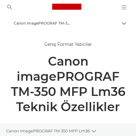
Canon Logo, back to ho
Canon imagePROGRAF TM-350/355 MFP Lm36 - Geniş Formatlı Yazıcılar
İçerik
Canon
Geniş Format Yazıcılar
Çözümler ve Hizmetler
Canon
Kurumsal Ürünler
High-Quality Large Format Printers for CAD/GIS and Stunning Graphics
imagePROGRAF
TM-350 MFP Lm36
Teknik Özellikler
Canon imagePROGRAF TM-350 MFP Lm36
Toggle breadcrumb