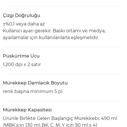
Çizgi Doğruluğu
±%0,1 veya daha az
Kullanıcı ayarı gerekir. Baskı ortamı ve medya,
ayarlamalar için kullanılanlarla eşleşmelidir.
Püskürtme Ucu
1.200 dpi x 2 satır
Mürekkep Damlacık Boyutu
renk başına minimum 5 pl
Mürekkep Kapasitesi
Ürünle Birlikte Gelen Başlangıç Mürekkebi: 490 ml
(MBK için 130 ml; BK, C, M, Y için 90 ml x 4)