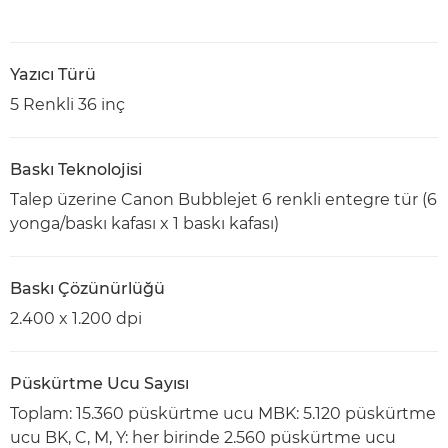
Yazıcı Türü
5 Renkli 36 inç
Baskı Teknolojisi
Talep üzerine Canon Bubblejet 6 renkli entegre tür (6
yonga/baskı kafası x 1 baskı kafası)
Baskı Çözünürlüğü
2.400 x 1.200 dpi
Püskürtme Ucu Sayısı
Toplam: 15.360 püskürtme ucu MBK: 5.120 püskürtme
ucu BK, C, M, Y: her birinde 2.560 püskürtme ucu