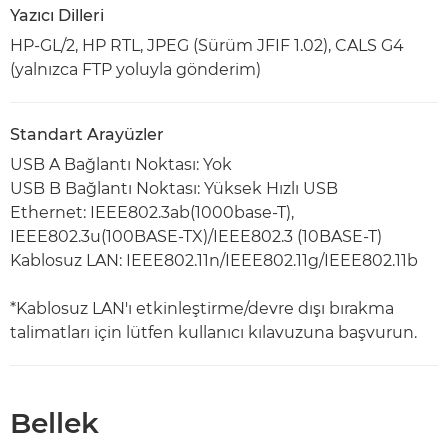
Yazıcı Dilleri
HP-GL/2, HP RTL, JPEG (Sürüm JFIF 1.02), CALS G4
(yalnızca FTP yoluyla gönderim)
Standart Arayüzler
USB A Bağlantı Noktası: Yok
USB B Bağlantı Noktası: Yüksek Hızlı USB
Ethernet: IEEE802.3ab(1000base-T),
IEEE802.3u(100BASE-TX)/IEEE802.3 (10BASE-T)
Kablosuz LAN: IEEE802.11n/IEEE802.11g/IEEE802.11b
*Kablosuz LAN'ı etkinleştirme/devre dışı bırakma
talimatları için lütfen kullanıcı kılavuzuna başvurun.
Bellek