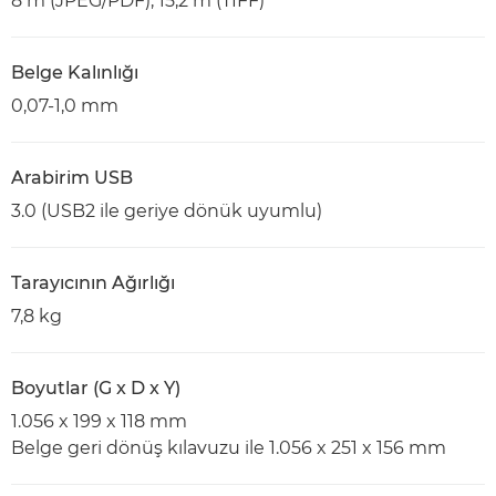
8 m (JPEG/PDF), 15,2 m (TIFF)
Belge Kalınlığı
0,07-1,0 mm
Arabirim USB
3.0 (USB2 ile geriye dönük uyumlu)
Tarayıcının Ağırlığı
7,8 kg
Boyutlar (G x D x Y)
1.056 x 199 x 118 mm
Belge geri dönüş kılavuzu ile 1.056 x 251 x 156 mm