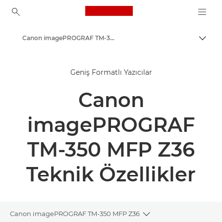
Canon Logo, back to ho
Canon imagePROGRAF TM-350/355 MFP Z36 - Geniş Formatlı Yazıcılar
İçerik
Canon
Geniş Formatlı Yazıcılar
Çözümler ve Hizmetler
Canon
Kurumsal Ürünler
High-Quality Large Format Printers for CAD/GIS and Stunning Graphics
imagePROGRAF
TM-350 MFP Z36
Teknik Özellikler
Canon imagePROGRAF TM-350 MFP Z36
Toggle breadcrumbs