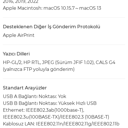
2016, 2019, 2022
Apple Macintosh: macOS 10.15.7～macOS 13
Desteklenen Diğer İş Gönderim Protokolü
Apple AirPrint
Yazıcı Dilleri
HP-GL/2, HP RTL, JPEG (Sürüm JFIF 1.02), CALS G4
(yalnızca FTP yoluyla gönderim)
Standart Arayüzler
USB A Bağlantı Noktası: Yok
USB B Bağlantı Noktası: Yüksek Hızlı USB
Ethernet: IEEE802.3ab(1000base-T),
IEEE802.3u(100BASE-TX)/IEEE802.3 (10BASE-T)
Kablosuz LAN: IEEE802.11n/IEEE802.11g/IEEE802.11b