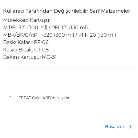
Kullanıcı Tarafından Değiştirilebilir Sarf Malzemeleri
Mürekkep Kartuşu:
M:PFI-321 (300 ml) / PFI-121 (130 ml),
MBK/BK/C/Y:PFI-320 (300 ml) / PFI-120 (130 ml)
Baskı Kafası: PF-06
Kesici Bıçak: CT-08
Bakım Kartuşu: MC-31
EPEAT Gold, ABD'de kayıtlıdır.
Başa dön