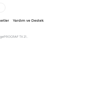
etler
Yardım ve Destek
Canon imagePROGRAF TX 2100 Yazıcı - Teknik Özellikler