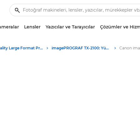
ameralar
Lensler
Yazıcılar ve Tarayıcılar
Çözümler ve Hizm
High-Quality Large Format Printers for CAD/GIS and Stunning Graphics
imagePROGRAF TX-2100: Yüksek Performanslı Geniş Formatlı Baskı