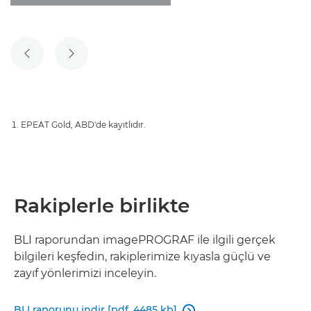
ÖNCEKI SLAYT
SONRAKI SLAYT
EPEAT Gold, ABD'de kayıtlıdır.
Rakiplerle birlikte
BLI raporundan imagePROGRAF ile ilgili gerçek
bilgileri keşfedin, rakiplerimize kıyasla güçlü ve
zayıf yönlerimizi inceleyin.
BLI raporunu indir [pdf, 4485 kb]
