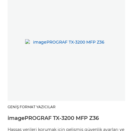
GENIŞ FORMAT YAZICILAR
G
imagePROGRAF TX-3200 MFP Z36
i
Hassas verileri korumak için gelişmiş güvenlik ayarları ve
Et