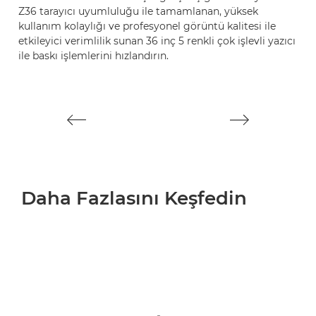
Z36 tarayıcı uyumluluğu ile tamamlanan, yüksek
p
kullanım kolaylığı ve profesyonel görüntü kalitesi ile
ed
etkileyici verimlilik sunan 36 inç 5 renkli çok işlevli yazıcı
h
ile baskı işlemlerini hızlandırın.
şi
iç
Daha Fazlasını Keşfedin