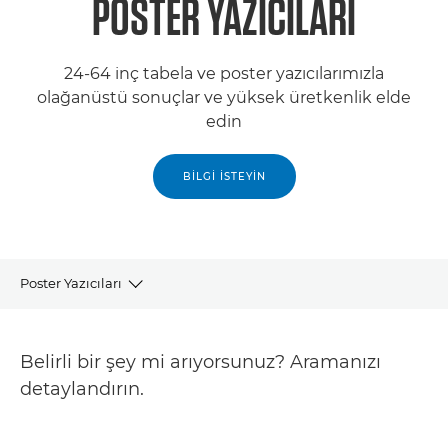
POSTER YAZICILARI
24-64 inç tabela ve poster yazıcılarımızla
olağanüstü sonuçlar ve yüksek üretkenlik elde
edin
BILGI İSTEYIN
Poster Yazıcıları
ÜRÜNLER
Belirli bir şey mi arıyorsunuz? Aramanızı
İLGİLİ ÜRÜNLER
detaylandırın.