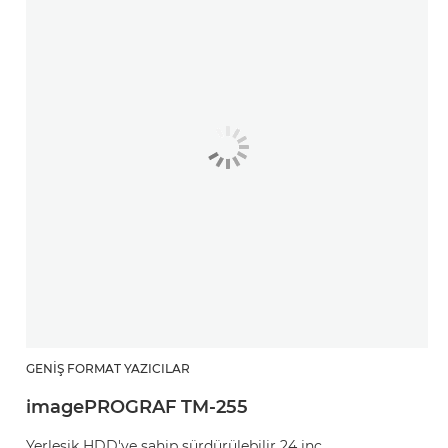
GENIŞ FORMAT YAZICILAR
imagePROGRAF TM-255
Yerleşik HDD'ye sahip sürdürülebilir 24 inç