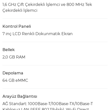
1,6 GHz Çift Çekirdekli İşlemci ve 800 MHz Tek
Çekirdekli İşlemci
Kontrol Paneli
7 inç LCD Renkli Dokunmatik Ekran
Bellek
2,0 GB RAM
Depolama
64 GB eMMC
Arayüz Bağlantısı
AĞ Standart: 1000Base-T/100Base-TX/10Base-T
Kablosuz LAN (IEEE 802.11b/g/n), Wi-Fi Direct