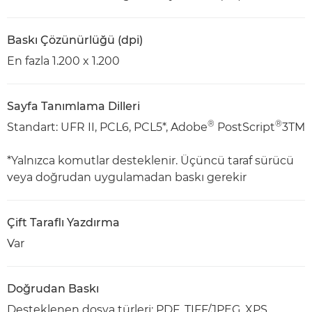
Baskı Çözünürlüğü (dpi)
En fazla 1.200 x 1.200
Sayfa Tanımlama Dilleri
®
®
Standart: UFR II, PCL6, PCL5*, Adobe
PostScript
3TM
*Yalnızca komutlar desteklenir. Üçüncü taraf sürücü
veya doğrudan uygulamadan baskı gerekir
Çift Taraflı Yazdırma
Var
Doğrudan Baskı
Desteklenen dosya türleri: PDF, TIFF/JPEG, XPS