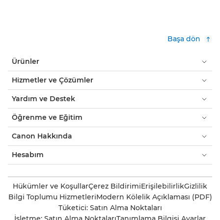
Başa dön
Ürünler
Hizmetler ve Çözümler
Yardım ve Destek
Öğrenme ve Eğitim
Canon Hakkında
Hesabım
Hükümler ve Koşullar
Çerez Bildirimi
Erişilebilirlik
Gizlilik
Bilgi Toplumu Hizmetleri
Modern Kölelik Açıklaması (PDF)
Tüketici: Satın Alma Noktaları
İşletme: Satın Alma Noktaları
Tanımlama Bilgisi Ayarlar