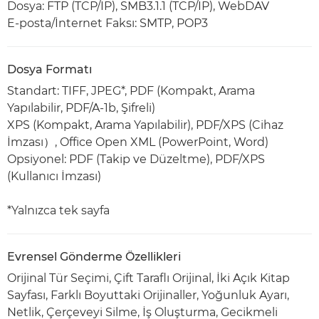
Dosya: FTP (TCP/IP), SMB3.1.1 (TCP/IP), WebDAV
E-posta/İnternet Faksı: SMTP, POP3
Dosya Formatı
Standart: TIFF, JPEG*, PDF (Kompakt, Arama
Yapılabilir, PDF/A-1b, Şifreli)
XPS (Kompakt, Arama Yapılabilir), PDF/XPS (Cihaz
İmzası）, Office Open XML (PowerPoint, Word)
Opsiyonel: PDF (Takip ve Düzeltme), PDF/XPS
(Kullanıcı İmzası)
*Yalnızca tek sayfa
Evrensel Gönderme Özellikleri
Orijinal Tür Seçimi, Çift Taraflı Orijinal, İki Açık Kitap
Sayfası, Farklı Boyuttaki Orijinaller, Yoğunluk Ayarı,
Netlik, Çerçeveyi Silme, İş Oluşturma, Gecikmeli