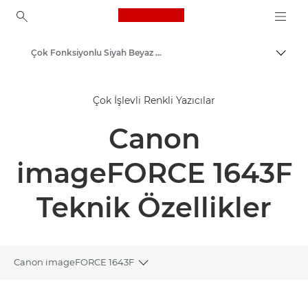
Canon Logo, back to ho
Çok Fonksiyonlu Siyah Beyaz Yazıcılar
İçerik
Canon
Çok İşlevli Renkli Yazıcılar
Çözümler ve Hizmetler
Canon
Kurumsal Ürünler
İş Yazıcıları ve Faks Makineleri
imageFORCE 1643F
Çok Fonksiyonlu Yazıcılar, Hepsi Bir Arada Yazıcılar
Teknik Özellikler
Canon imageFORCE 1643F
Toggle breadcrumbs
Genel Bakış