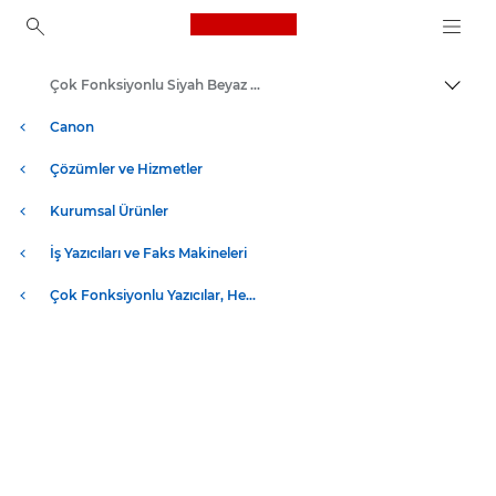
Canon Logo, back to ho
Çok Fonksiyonlu Siyah Beyaz Yazıcılar
İçerik
Canon
Çözümler ve Hizmetler
Kurumsal Ürünler
İş Yazıcıları ve Faks Makineleri
Çok Fonksiyonlu Yazıcılar, Hepsi Bir Arada Yazıcılar