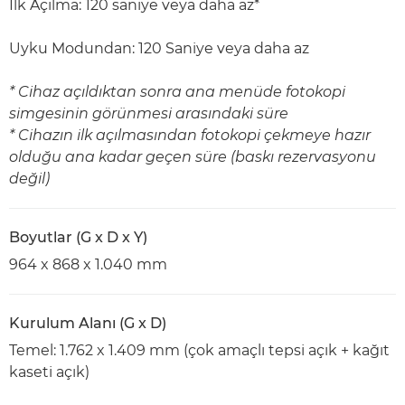
İlk Açılma: 120 saniye veya daha az*
Uyku Modundan: 120 Saniye veya daha az
* Cihaz açıldıktan sonra ana menüde fotokopi
simgesinin görünmesi arasındaki süre
* Cihazın ilk açılmasından fotokopi çekmeye hazır
olduğu ana kadar geçen süre (baskı rezervasyonu
değil)
Boyutlar (G x D x Y)
964 x 868 x 1.040 mm
Kurulum Alanı (G x D)
Temel: 1.762 x 1.409 mm (çok amaçlı tepsi açık + kağıt
kaseti açık)