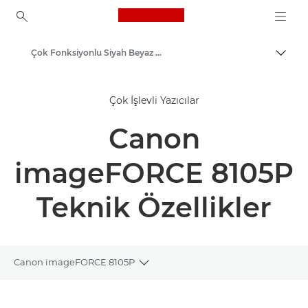
Canon Logo, back to ho
Çok Fonksiyonlu Siyah Beyaz Yazıcılar
İçerik
Canon
Çok İşlevli Yazıcılar
Çözümler ve Hizmetler
Canon
Kurumsal Ürünler
İş Yazıcıları ve Faks Makineleri
imageFORCE 8105P
Çok Fonksiyonlu Yazıcılar, Hepsi Bir Arada Yazıcılar
Teknik Özellikler
Canon imageFORCE 8105P
Toggle breadcrumbs
Genel Bakış