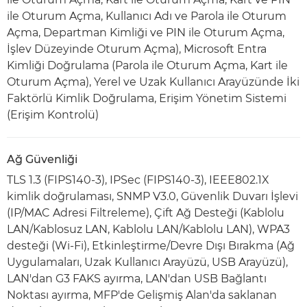
ile Oturum Açma, Kullanıcı Adı ve Parola ile Oturum
Açma, Departman Kimliği ve PIN ile Oturum Açma,
İşlev Düzeyinde Oturum Açma), Microsoft Entra
Kimliği Doğrulama (Parola ile Oturum Açma, Kart ile
Oturum Açma), Yerel ve Uzak Kullanıcı Arayüzünde İki
Faktörlü Kimlik Doğrulama, Erişim Yönetim Sistemi
(Erişim Kontrolü)
Ağ Güvenliği
TLS 1.3 (FIPS140-3), IPSec (FIPS140-3), IEEE802.1X
kimlik doğrulaması, SNMP V3.0, Güvenlik Duvarı İşlevi
(IP/MAC Adresi Filtreleme), Çift Ağ Desteği (Kablolu
LAN/Kablosuz LAN, Kablolu LAN/Kablolu LAN), WPA3
desteği (Wi-Fi), Etkinleştirme/Devre Dışı Bırakma (Ağ
Uygulamaları, Uzak Kullanıcı Arayüzü, USB Arayüzü),
LAN'dan G3 FAKS ayırma, LAN'dan USB Bağlantı
Noktası ayırma, MFP'de Gelişmiş Alan'da saklanan