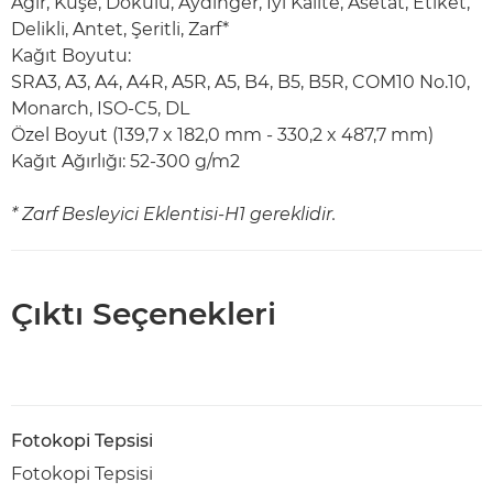
Ağır, Kuşe, Dokulu, Aydınger, İyi Kalite, Asetat, Etiket,
Delikli, Antet, Şeritli, Zarf*
Kağıt Boyutu:
SRA3, A3, A4, A4R, A5R, A5, B4, B5, B5R, COM10 No.10,
Monarch, ISO-C5, DL
Özel Boyut (139,7 x 182,0 mm - 330,2 x 487,7 mm)
Kağıt Ağırlığı: 52-300 g/m2
* Zarf Besleyici Eklentisi-H1 gereklidir.
Çıktı Seçenekleri
Fotokopi Tepsisi
Fotokopi Tepsisi