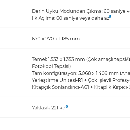
Derin Uyku Modundan Çıkma: 60 saniye v
5
İlk Açılma: 60 saniye veya daha az
670 x 770 x 1.185 mm
Temel: 1.533 x 1.353 mm (Çok amaçlı tepsi/
Fotokopi Tepsisi)
Tam konfigürasyon: 5.068 x 1.409 mm (Ana 
Yerleştirme Ünitesi-R1 + Çok İşlevli Profes
Kitapçık Sonlandırıcı-AG1 + Kitaplık Kırpıc
6
Yaklaşık 221 kg