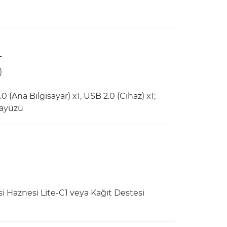
T
)
0 (Ana Bilgisayar) x1, USB 2.0 (Cihaz) x1;
rayüzü
 Haznesi Lite-C1 veya Kağıt Destesi