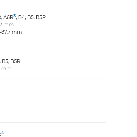
3
R, A6R
, B4, B5, B5R
7,7 mm
 487,7 mm
, B5, B5R
,7 mm
4
z