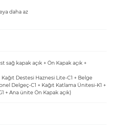
eya daha az
üst sağ kapak açık + Ön Kapak açık +
Kağıt Destesi Haznesi Lite-C1 + Belge
yonel Delgeç-C1 + Kağıt Katlama Ünitesi-K1 +
ı-G1 + Ana ünite Ön Kapak açık)