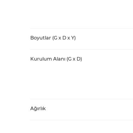
Boyutlar (G x D x Y)
Kurulum Alanı (G x D)
Ağırlık