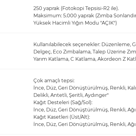
250 yaprak (Fotokopi Tepsisi-R2 ile).
Maksimum: 5.000 yaprak (Zımba Sonlandırıc
Yüksek Hacimli Yığın Modu "AÇIK")
Kullanılabilecek seçenekler: Düzenleme, Gr
Delgeç, Eco Zımbalama, Talep Üzerine Zım
Yarım Katlama, C Katlama, Akordeon Z Katl
Çok amaçlı tepsi:
İnce, Düz, Geri Dönüştürülmüş, Renkli, Kalın,
Delikli, Antetli, Şeritli, Aydınger"
Kağıt Desteleri (Sağ/Sol):
İnce, Düz, Geri Dönüştürülmüş, Renkli, Ağır, İ
Kağıt Kasetleri (Üst/Alt):
İnce, Düz, Geri Dönüştürülmüş, Renkli, Ağır, İy