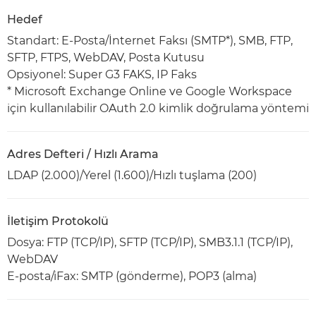
Hedef
Standart: E-Posta/İnternet Faksı (SMTP*), SMB, FTP,
SFTP, FTPS, WebDAV, Posta Kutusu
Opsiyonel: Super G3 FAKS, IP Faks
* Microsoft Exchange Online ve Google Workspace
için kullanılabilir OAuth 2.0 kimlik doğrulama yöntemi
Adres Defteri / Hızlı Arama
LDAP (2.000)/Yerel (1.600)/Hızlı tuşlama (200)
İletişim Protokolü
Dosya: FTP (TCP/IP), SFTP (TCP/IP), SMB3.1.1 (TCP/IP),
WebDAV
E-posta/iFax: SMTP (gönderme), POP3 (alma)