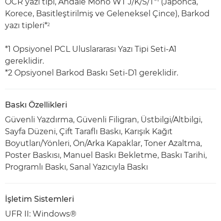
OCR yazı tipi, Andalé Mono WT J/K/S/T*
(Japonca,
Korece, Basitleştirilmiş ve Geleneksel Çince), Barkod
yazı tipleri*
2
*1 Opsiyonel PCL Uluslararası Yazı Tipi Seti-A1
gereklidir.
*2 Opsiyonel Barkod Baskı Seti-D1 gereklidir.
Baskı Özellikleri
Güvenli Yazdırma, Güvenli Filigran, Üstbilgi/Altbilgi,
Sayfa Düzeni, Çift Taraflı Baskı, Karışık Kağıt
Boyutları/Yönleri, Ön/Arka Kapaklar, Toner Azaltma,
Poster Baskısı, Manuel Baskı Bekletme, Baskı Tarihi,
Programlı Baskı, Sanal Yazıcıyla Baskı
İşletim Sistemleri
UFR II: Windows®