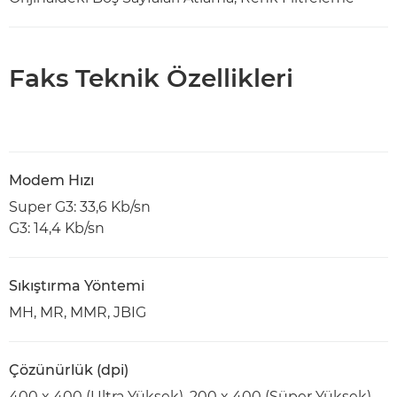
Faks Teknik Özellikleri
Modem Hızı
Super G3: 33,6 Kb/sn
G3: 14,4 Kb/sn
Sıkıştırma Yöntemi
MH, MR, MMR, JBIG
Çözünürlük (dpi)
400 x 400 (Ultra Yüksek), 200 x 400 (Süper Yüksek),