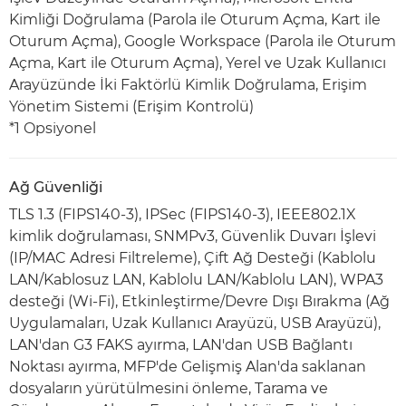
Kimliği Doğrulama (Parola ile Oturum Açma, Kart ile
Oturum Açma), Google Workspace (Parola ile Oturum
Açma, Kart ile Oturum Açma), Yerel ve Uzak Kullanıcı
Arayüzünde İki Faktörlü Kimlik Doğrulama, Erişim
Yönetim Sistemi (Erişim Kontrolü)
*1 Opsiyonel
Ağ Güvenliği
TLS 1.3 (FIPS140-3), IPSec (FIPS140-3), IEEE802.1X
kimlik doğrulaması, SNMPv3, Güvenlik Duvarı İşlevi
(IP/MAC Adresi Filtreleme), Çift Ağ Desteği (Kablolu
LAN/Kablosuz LAN, Kablolu LAN/Kablolu LAN), WPA3
desteği (Wi-Fi), Etkinleştirme/Devre Dışı Bırakma (Ağ
Uygulamaları, Uzak Kullanıcı Arayüzü, USB Arayüzü),
LAN'dan G3 FAKS ayırma, LAN'dan USB Bağlantı
Noktası ayırma, MFP'de Gelişmiş Alan'da saklanan
dosyaların yürütülmesini önleme, Tarama ve