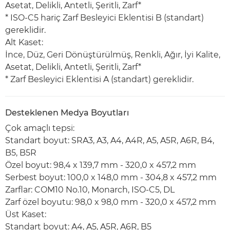
Asetat, Delikli, Antetli, Şeritli, Zarf*
* ISO-C5 hariç Zarf Besleyici Eklentisi B (standart)
gereklidir.
Alt Kaset:
İnce, Düz, Geri Dönüştürülmüş, Renkli, Ağır, İyi Kalite,
Asetat, Delikli, Antetli, Şeritli, Zarf*
* Zarf Besleyici Eklentisi A (standart) gereklidir.
Desteklenen Medya Boyutları
Çok amaçlı tepsi:
Standart boyut: SRA3, A3, A4, A4R, A5, A5R, A6R, B4,
B5, B5R
Özel boyut: 98,4 x 139,7 mm - 320,0 x 457,2 mm
Serbest boyut: 100,0 x 148,0 mm - 304,8 x 457,2 mm
Zarflar: COM10 No.10, Monarch, ISO-C5, DL
Zarf özel boyutu: 98,0 x 98,0 mm - 320,0 x 457,2 mm
Üst Kaset:
Standart boyut: A4, A5, A5R, A6R, B5