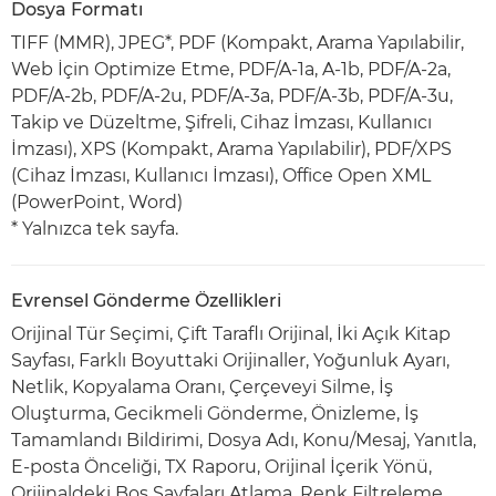
Dosya Formatı
TIFF (MMR), JPEG*, PDF (Kompakt, Arama Yapılabilir,
Web İçin Optimize Etme, PDF/A-1a, A-1b, PDF/A-2a,
PDF/A-2b, PDF/A-2u, PDF/A-3a, PDF/A-3b, PDF/A-3u,
Takip ve Düzeltme, Şifreli, Cihaz İmzası, Kullanıcı
İmzası), XPS (Kompakt, Arama Yapılabilir), PDF/XPS
(Cihaz İmzası, Kullanıcı İmzası), Office Open XML
(PowerPoint, Word)
* Yalnızca tek sayfa.
Evrensel Gönderme Özellikleri
Orijinal Tür Seçimi, Çift Taraflı Orijinal, İki Açık Kitap
Sayfası, Farklı Boyuttaki Orijinaller, Yoğunluk Ayarı,
Netlik, Kopyalama Oranı, Çerçeveyi Silme, İş
Oluşturma, Gecikmeli Gönderme, Önizleme, İş
Tamamlandı Bildirimi, Dosya Adı, Konu/Mesaj, Yanıtla,
E-posta Önceliği, TX Raporu, Orijinal İçerik Yönü,
Orijinaldeki Boş Sayfaları Atlama, Renk Filtreleme