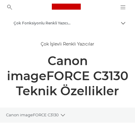
Canon Logo, back to ho
Çok Fonksiyonlu Renkli Yazıcılar
İçerik
Canon
Çok İşlevli Renkli Yazıcılar
Çözümler ve Hizmetler
Canon
Kurumsal Ürünler
İş Yazıcıları ve Faks Makineleri
imageFORCE C3130
Çok Fonksiyonlu Yazıcılar, Hepsi Bir Arada Yazıcılar
Teknik Özellikler
Canon imageFORCE C3130
Toggle breadcrumbs
Genel Bakış