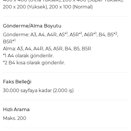
200 x 200 (Yüksek), 200 x 100 (Normal)
Gönderme/Alma Boyutu
1
1
1
2
Gönderme: A3, A4, A4R, A5*
, A5R*
, A6R*
, B4, B5*
,
1
B5R*
Alma: A3, A4, A4R, A5, A5R, B4, B5, B5R
*1 A4 olarak gönderilir.
*2 B4 kısa olarak gönderilir.
Faks Belleği
30.000 sayfaya kadar (2.000 iş)
Hızlı Arama
Maks. 200