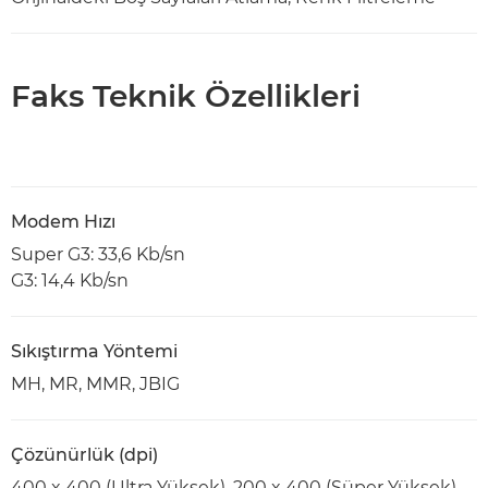
Faks Teknik Özellikleri
Modem Hızı
Super G3: 33,6 Kb/sn
G3: 14,4 Kb/sn
Sıkıştırma Yöntemi
MH, MR, MMR, JBIG
Çözünürlük (dpi)
400 x 400 (Ultra Yüksek), 200 x 400 (Süper Yüksek),