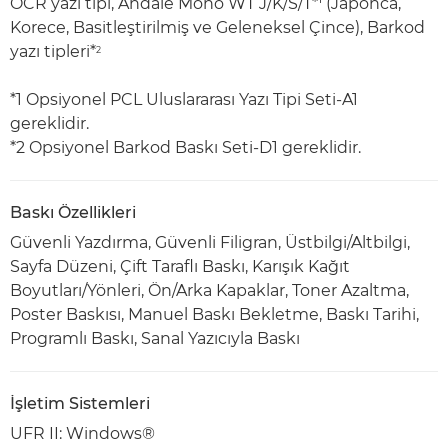
OCR yazı tipi, Andalé Mono WT J/K/S/T*
(Japonca,
Korece, Basitleştirilmiş ve Geleneksel Çince), Barkod
yazı tipleri*
2
*1 Opsiyonel PCL Uluslararası Yazı Tipi Seti-A1
gereklidir.
*2 Opsiyonel Barkod Baskı Seti-D1 gereklidir.
Baskı Özellikleri
Güvenli Yazdırma, Güvenli Filigran, Üstbilgi/Altbilgi,
Sayfa Düzeni, Çift Taraflı Baskı, Karışık Kağıt
Boyutları/Yönleri, Ön/Arka Kapaklar, Toner Azaltma,
Poster Baskısı, Manuel Baskı Bekletme, Baskı Tarihi,
Programlı Baskı, Sanal Yazıcıyla Baskı
İşletim Sistemleri
UFR II: Windows®