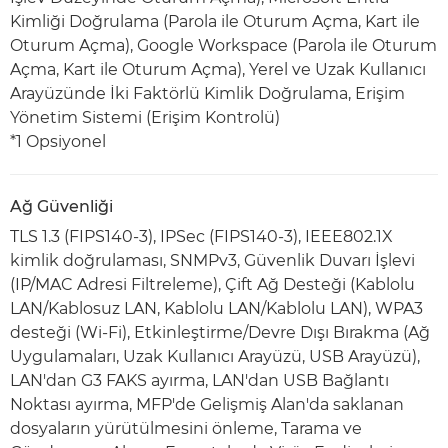
Kimliği Doğrulama (Parola ile Oturum Açma, Kart ile
Oturum Açma), Google Workspace (Parola ile Oturum
Açma, Kart ile Oturum Açma), Yerel ve Uzak Kullanıcı
Arayüzünde İki Faktörlü Kimlik Doğrulama, Erişim
Yönetim Sistemi (Erişim Kontrolü)
*1 Opsiyonel
Ağ Güvenliği
TLS 1.3 (FIPS140-3), IPSec (FIPS140-3), IEEE802.1X
kimlik doğrulaması, SNMPv3, Güvenlik Duvarı İşlevi
(IP/MAC Adresi Filtreleme), Çift Ağ Desteği (Kablolu
LAN/Kablosuz LAN, Kablolu LAN/Kablolu LAN), WPA3
desteği (Wi-Fi), Etkinleştirme/Devre Dışı Bırakma (Ağ
Uygulamaları, Uzak Kullanıcı Arayüzü, USB Arayüzü),
LAN'dan G3 FAKS ayırma, LAN'dan USB Bağlantı
Noktası ayırma, MFP'de Gelişmiş Alan'da saklanan
dosyaların yürütülmesini önleme, Tarama ve