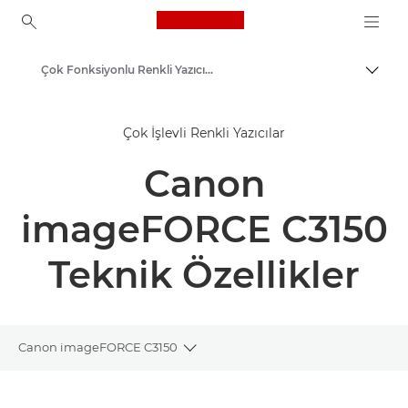
Canon Logo, back to ho
Çok Fonksiyonlu Renkli Yazıcılar
İçerik
Canon
Çok İşlevli Renkli Yazıcılar
Çözümler ve Hizmetler
Canon
Kurumsal Ürünler
İş Yazıcıları ve Faks Makineleri
imageFORCE C3150
Çok Fonksiyonlu Yazıcılar, Hepsi Bir Arada Yazıcılar
Teknik Özellikler
Canon imageFORCE C3150
Toggle breadcrumbs
Genel Bakış