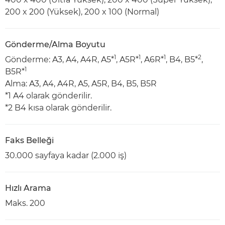
200 x 200 (Yüksek), 200 x 100 (Normal)
Gönderme/Alma Boyutu
1
1
1
2
Gönderme: A3, A4, A4R, A5*
, A5R*
, A6R*
, B4, B5*
,
1
B5R*
Alma: A3, A4, A4R, A5, A5R, B4, B5, B5R
*1 A4 olarak gönderilir.
*2 B4 kısa olarak gönderilir.
Faks Belleği
30.000 sayfaya kadar (2.000 iş)
Hızlı Arama
Maks. 200