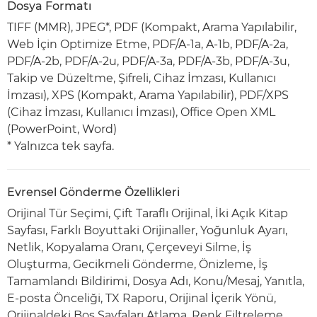
Dosya Formatı
TIFF (MMR), JPEG*, PDF (Kompakt, Arama Yapılabilir,
Web İçin Optimize Etme, PDF/A-1a, A-1b, PDF/A-2a,
PDF/A-2b, PDF/A-2u, PDF/A-3a, PDF/A-3b, PDF/A-3u,
Takip ve Düzeltme, Şifreli, Cihaz İmzası, Kullanıcı
İmzası), XPS (Kompakt, Arama Yapılabilir), PDF/XPS
(Cihaz İmzası, Kullanıcı İmzası), Office Open XML
(PowerPoint, Word)
* Yalnızca tek sayfa.
Evrensel Gönderme Özellikleri
Orijinal Tür Seçimi, Çift Taraflı Orijinal, İki Açık Kitap
Sayfası, Farklı Boyuttaki Orijinaller, Yoğunluk Ayarı,
Netlik, Kopyalama Oranı, Çerçeveyi Silme, İş
Oluşturma, Gecikmeli Gönderme, Önizleme, İş
Tamamlandı Bildirimi, Dosya Adı, Konu/Mesaj, Yanıtla,
E-posta Önceliği, TX Raporu, Orijinal İçerik Yönü,
Orijinaldeki Boş Sayfaları Atlama, Renk Filtreleme