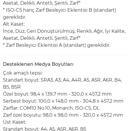
Asetat, Delikli, Antetli, Şeritli, Zarf*
* ISO-C5 hariç Zarf Besleyici Eklentisi B (standart)
gereklidir.
Alt Kaset:
İnce, Düz, Geri Dönüştürülmüş, Renkli, Ağır, İyi Kalite,
Asetat, Delikli, Antetli, Şeritli, Zarf*
* Zarf Besleyici Eklentisi A (standart) gereklidir.
Desteklenen Medya Boyutları
Çok amaçlı tepsi:
Standart boyut: SRA3, A3, A4, A4R, A5, A5R, A6R, B4,
B5, B5R
Özel boyut: 98,4 x 139,7 mm - 320,0 x 457,2 mm
Serbest boyut: 100,0 x 148,0 mm - 304,8 x 457,2 mm
Zarflar: COM10 No.10, Monarch, ISO-C5, DL
Zarf özel boyutu: 98,0 x 98,0 mm - 320,0 x 457,2 mm
Üst Kaset:
Standart boyut: A4, A5, A5R, A6R, B5