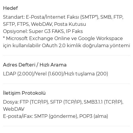
Hedef
Standart: E-Posta/İnternet Faksı (SMTP*), SMB, FTP,
SFTP, FTPS, WebDAV, Posta Kutusu
Opsiyonel: Super G3 FAKS, IP Faks
* Microsoft Exchange Online ve Google Workspace
için kullanılabilir OAuth 2.0 kimlik doğrulama yöntemi
Adres Defteri / Hızlı Arama
LDAP (2.000)/Yerel (1.600)/Hızlı tuşlama (200)
İletişim Protokolü
Dosya: FTP (TCP/IP), SFTP (TCP/IP), SMB3.1.1 (TCP/IP),
WebDAV
E-posta/iFax: SMTP (gönderme), POP3 (alma)