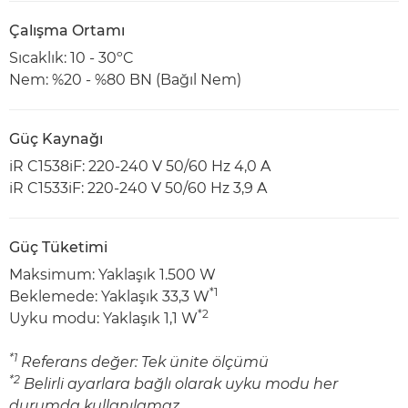
Çalışma Ortamı
Sıcaklık: 10 - 30ºC
Nem: %20 - %80 BN (Bağıl Nem)
Güç Kaynağı
iR C1538iF: 220-240 V 50/60 Hz 4,0 A
iR C1533iF: 220-240 V 50/60 Hz 3,9 A
Güç Tüketimi
Maksimum: Yaklaşık 1.500 W
*1
Beklemede: Yaklaşık 33,3 W
*2
Uyku modu: Yaklaşık 1,1 W
*1
Referans değer: Tek ünite ölçümü
*2
Belirli ayarlara bağlı olarak uyku modu her
durumda kullanılamaz.