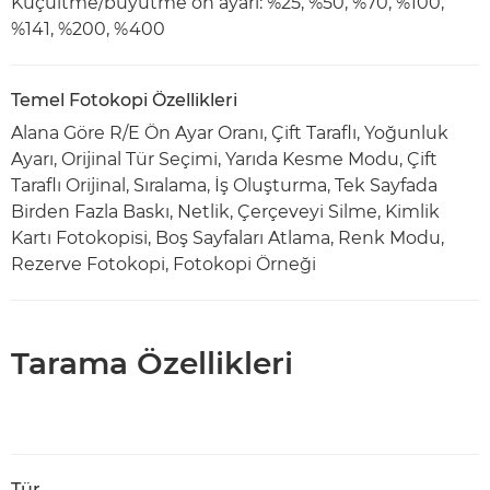
Küçültme/büyütme ön ayarı: %25, %50, %70, %100,
%141, %200, %400
Temel Fotokopi Özellikleri
Alana Göre R/E Ön Ayar Oranı, Çift Taraflı, Yoğunluk
Ayarı, Orijinal Tür Seçimi, Yarıda Kesme Modu, Çift
Taraflı Orijinal, Sıralama, İş Oluşturma, Tek Sayfada
Birden Fazla Baskı, Netlik, Çerçeveyi Silme, Kimlik
Kartı Fotokopisi, Boş Sayfaları Atlama, Renk Modu,
Rezerve Fotokopi, Fotokopi Örneği
Tarama Özellikleri
Tür