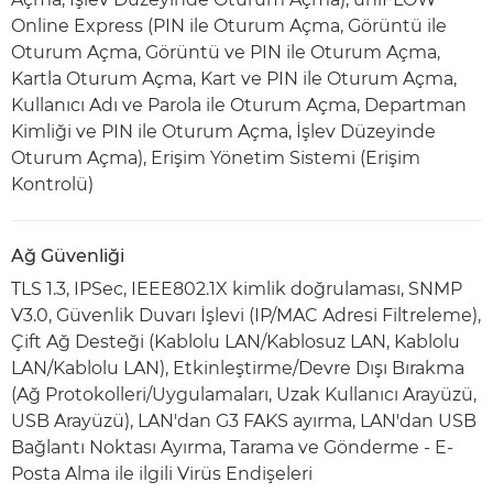
Online Express (PIN ile Oturum Açma, Görüntü ile
Oturum Açma, Görüntü ve PIN ile Oturum Açma,
Kartla Oturum Açma, Kart ve PIN ile Oturum Açma,
Kullanıcı Adı ve Parola ile Oturum Açma, Departman
Kimliği ve PIN ile Oturum Açma, İşlev Düzeyinde
Oturum Açma), Erişim Yönetim Sistemi (Erişim
Kontrolü)
Ağ Güvenliği
TLS 1.3, IPSec, IEEE802.1X kimlik doğrulaması, SNMP
V3.0, Güvenlik Duvarı İşlevi (IP/MAC Adresi Filtreleme),
Çift Ağ Desteği (Kablolu LAN/Kablosuz LAN, Kablolu
LAN/Kablolu LAN), Etkinleştirme/Devre Dışı Bırakma
(Ağ Protokolleri/Uygulamaları, Uzak Kullanıcı Arayüzü,
USB Arayüzü), LAN'dan G3 FAKS ayırma, LAN'dan USB
Bağlantı Noktası Ayırma, Tarama ve Gönderme - E-
Posta Alma ile ilgili Virüs Endişeleri