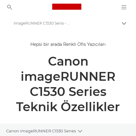
Canon Logo, back to ho
imageRUNNER C1530 Serisi - Teknik Özellikler
İçerik
Canon
Hepsi bir arada Renkli Ofis Yazıcıları
Çözümler ve Hizmetler
Canon
Kurumsal Ürünler
İş Yazıcıları ve Faks Makineleri
imageRUNNER
Çok Fonksiyonlu Yazıcılar, Hepsi Bir Arada Yazıcılar
C1530 Series
Çok Fonksiyonlu Renkli Yazıcılar
Teknik Özellikler
Canon imageRUNNER C1530 Serisi Yazıcılar
Canon imageRUNNER C1530 Series
Toggle breadcrumbs