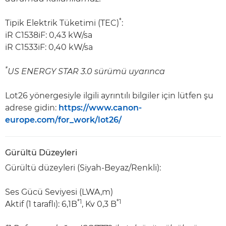
*
Tipik Elektrik Tüketimi (TEC)
:
iR C1538iF: 0,43 kW/sa
iR C1533iF: 0,40 kW/sa
*
US ENERGY STAR 3.0 sürümü uyarınca
Lot26 yönergesiyle ilgili ayrıntılı bilgiler için lütfen şu
adrese gidin:
https://www.canon-
europe.com/for_work/lot26/
Gürültü Düzeyleri
Gürültü düzeyleri (Siyah-Beyaz/Renkli):
Ses Gücü Seviyesi (LWA,m)
*1
*1
Aktif (1 taraflı): 6,1B
, Kv 0,3 B