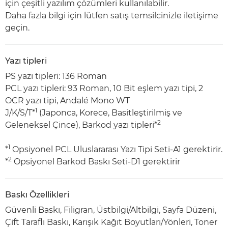
için çeşitli yazılım çözümleri kullanılabilir.
Daha fazla bilgi için lütfen satış temsilcinizle iletişime
geçin.
Yazı tipleri
PS yazı tipleri: 136 Roman
PCL yazı tipleri: 93 Roman, 10 Bit eşlem yazı tipi, 2
OCR yazı tipi, Andalé Mono WT
1
J/K/S/T*
(Japonca, Korece, Basitleştirilmiş ve
2
Geleneksel Çince), Barkod yazı tipleri*
1
*
Opsiyonel PCL Uluslararası Yazı Tipi Seti-A1 gerektirir.
2
*
Opsiyonel Barkod Baskı Seti-D1 gerektirir
Baskı Özellikleri
Güvenli Baskı, Filigran, Üstbilgi/Altbilgi, Sayfa Düzeni,
Çift Taraflı Baskı, Karışık Kağıt Boyutları/Yönleri, Toner