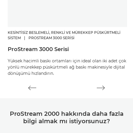
KESINTISIZ BESLEMELI, RENKLI VE MÜREKKEP PÜSKÜRTMELI
R
SISTEM
|
PROSTREAM 3000 SERISI
C
ProStream 3000 Serisi
C
Yüksek hacimli baskı ortamları için ideal olan iki adet çok
ba
yönlü mürekkep püskürtmeli ağ baskı makinesiyle dijital
g
dönüşümü hızlandırın.
ProStream 2000 hakkında daha fazla
bilgi almak mı istiyorsunuz?