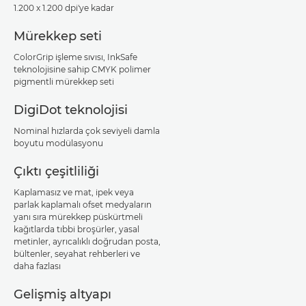
1.200 x 1.200 dpi'ye kadar
Mürekkep seti
ColorGrip işleme sıvısı, InkSafe
teknolojisine sahip CMYK polimer
pigmentli mürekkep seti
DigiDot teknolojisi
Nominal hızlarda çok seviyeli damla
boyutu modülasyonu
Çıktı çeşitliliği
Kaplamasız ve mat, ipek veya
parlak kaplamalı ofset medyaların
yanı sıra mürekkep püskürtmeli
kağıtlarda tıbbi broşürler, yasal
metinler, ayrıcalıklı doğrudan posta,
bültenler, seyahat rehberleri ve
daha fazlası
Gelişmiş altyapı