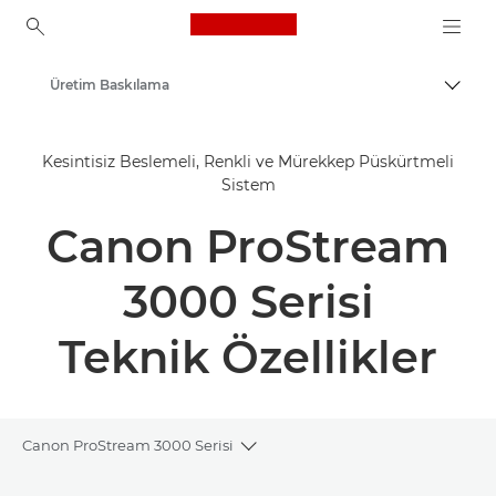
Canon Logo, back to ho
Üretim Baskılama
İçerik
Canon
Kesintisiz Beslemeli, Renkli ve Mürekkep Püskürtmeli
Çözümler ve Hizmetler
Sistem
Kurumsal Ürünler
Canon ProStream
3000 Serisi
Teknik Özellikler
Canon ProStream 3000 Serisi
Toggle breadcrumbs