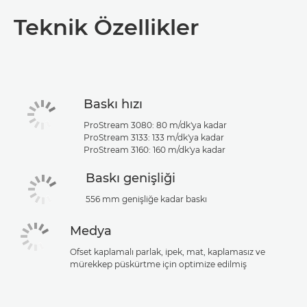
Genel Bakış
Teknik Özellikler
Teknik Özellikler
PDF İndir
Baskı hızı
ProStream 3080: 80 m/dk'ya kadar
ProStream 3133: 133 m/dk'ya kadar
ProStream 3160: 160 m/dk'ya kadar
Baskı genişliği
556 mm genişliğe kadar baskı
Medya
Ofset kaplamalı parlak, ipek, mat, kaplamasız ve
mürekkep püskürtme için optimize edilmiş