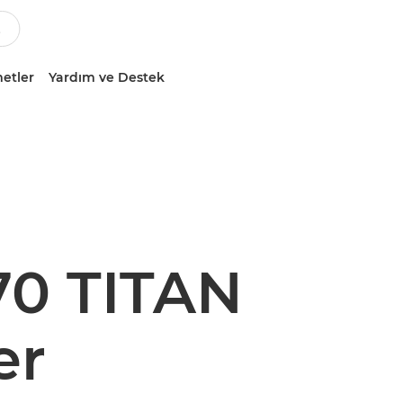
etler
Yardım ve Destek
70 TITAN
er