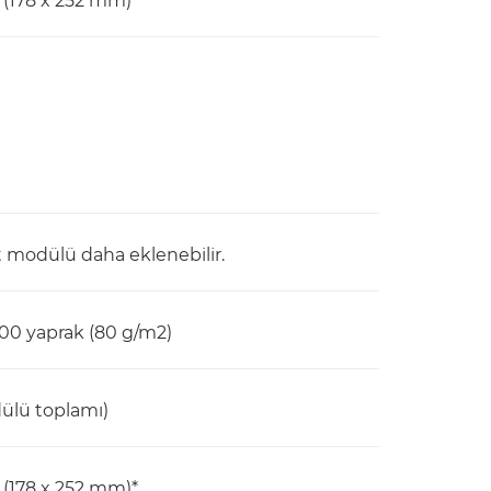
(178 x 252 mm)
 modülü daha eklenebilir.
700 yaprak (80 g/m2)
dülü toplamı)
(178 x 252 mm)*