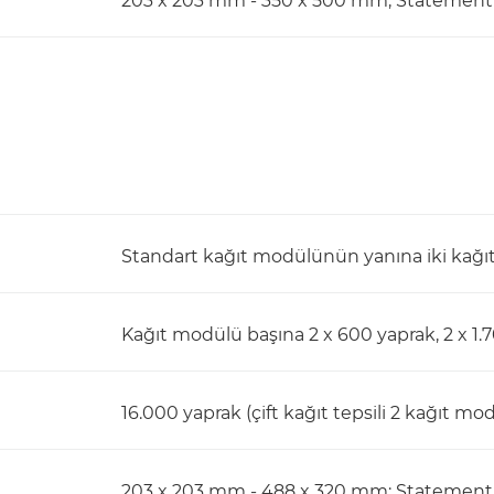
203 x 203 mm - 350 x 500 mm; Statement 
Standart kağıt modülünün yanına iki kağıt
Kağıt modülü başına 2 x 600 yaprak, 2 x 1.
16.000 yaprak (çift kağıt tepsili 2 kağıt mo
203 x 203 mm - 488 x 320 mm; Statement 