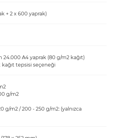
ak + 2 x 600 yaprak)
en 24.000 A4 yaprak (80 g/m2 kağıt)
ft kağıt tepsisi seçeneği
/m2
300 g/m2
20 g/m2 / 200 - 250 g/m2: (yalnızca