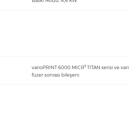
Baskı Modu: 4,4 KW
1
varioPRINT 6000 MICR
TITAN serisi ve va
füzer sonrası bileşeni