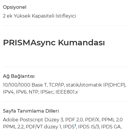
Opsiyonel
2 ek Yüksek Kapasiteli İstifleyici
PRISMAsync Kumandası
Ağ Bağlantısı
10/100/1000 Base T, TCP/IP, statik/otomatik IP(DHCP),
IPV4, IPV6, NTP, IPSec, IEEE801.x
Sayfa Tanımlama Dilleri
Adobe Postscript Düzey 3, PDF 2.0, PDF/X, PPML 2.0
1
PPML 2.2, PDF/VT düzey 1, IPDS
, IPDS IS/3, IPDS GA,