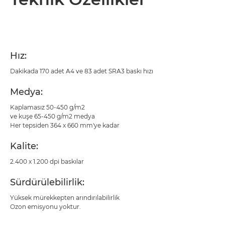
Teknik Özellikler
PDF İndir
Hız:
Dakikada 170 adet A4 ve 83 adet SRA3 baskı hızı
Medya:
Kaplamasız 50-450 g/m2
ve kuşe 65-450 g/m2 medya
Her tepsiden 364 x 660 mm'ye kadar
Kalite:
2.400 x 1.200 dpi baskılar
Sürdürülebilirlik:
Yüksek mürekkepten arındırılabilirlik
Ozon emisyonu yoktur.