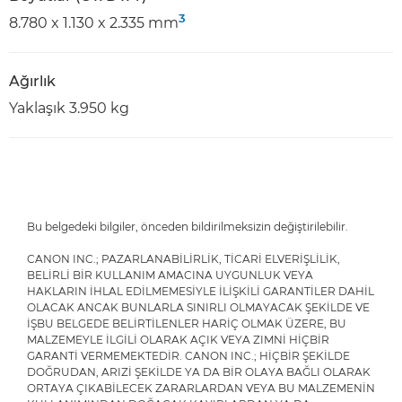
3
8.780 x 1.130 x 2.335 mm
Ağırlık
Yaklaşık 3.950 kg
Bu belgedeki bilgiler, önceden bildirilmeksizin değiştirilebilir.
CANON INC.; PAZARLANABİLİRLİK, TİCARİ ELVERİŞLİLİK,
BELİRLİ BİR KULLANIM AMACINA UYGUNLUK VEYA
HAKLARIN İHLAL EDİLMEMESİYLE İLİŞKİLİ GARANTİLER DAHİL
OLACAK ANCAK BUNLARLA SINIRLI OLMAYACAK ŞEKİLDE VE
İŞBU BELGEDE BELİRTİLENLER HARİÇ OLMAK ÜZERE, BU
MALZEMEYLE İLGİLİ OLARAK AÇIK VEYA ZIMNİ HİÇBİR
GARANTİ VERMEMEKTEDİR. CANON INC.; HİÇBİR ŞEKİLDE
DOĞRUDAN, ARIZİ ŞEKİLDE YA DA BİR OLAYA BAĞLI OLARAK
ORTAYA ÇIKABİLECEK ZARARLARDAN VEYA BU MALZEMENİN