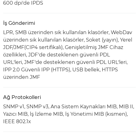
600 dpi'de IPDS
İş Gönderimi
LPR, SMB üzerinden sık kullanılan klasörler, WebDav
üzerinden sık kullanılan klasörler, Soket (yayın), Yerel
JDF/JMF(CIP4 sertifikalı), Genişletilmiş JMF Cihaz
özellikleri, JDF'de desteklenen güvenli PDL
URL'leri, JMF'de desteklenen güvenli PDL URL'leri,
IPP 2.0 Güvenli IPP (HTTPS), USB bellek, HTTPS
üzerinden JMF
Ağ Protokolleri
SNMP v1, SNMP v3, Ana Sistem Kaynakları MIB, MIB II,
Yazıcı MIB, İş İzleme MIB, İş Yönetimi MIB (kısmen),
IEEE 802.1x