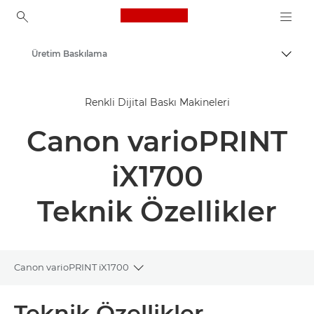
Canon Logo, back to ho
Üretim Baskılama
İçerik
Canon
Renkli Dijital Baskı Makineleri
Çözümler ve Hizmetler
Canon varioPRINT
Kurumsal Ürünler
iX1700
Teknik Özellikler
Canon varioPRINT iX1700
Toggle breadcrumbs
Genel Bakış
Teknik Özellikler