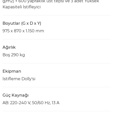
g/m2) + 600 yapraklık üst tepsi ve 3 adet Yüksek
Kapasiteli İstifleyici
Boyutlar (G x D x Y)
975 x 870 x 1.150 mm
Ağırlık
Boş 290 kg
Ekipman
İstifleme Dolly'si
Güç Kaynağı
AB: 220-240 V, 50/60 Hz, 13 A