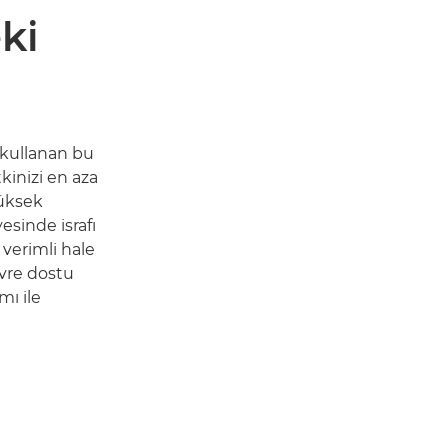
ki
 kullanan bu
tkinizi en aza
yüksek
esinde israfı
a verimli hale
evre dostu
mı ile