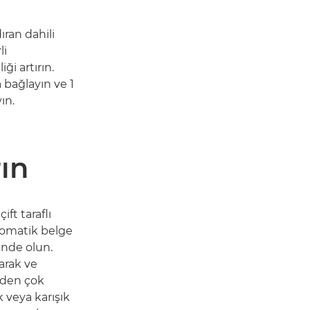
ıran dahili
li
ği artırın.
 bağlayın ve 1
ın.
rın
ft taraflı
tomatik belge
ünde olun.
arak ve
irden çok
 veya karışık