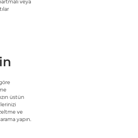
bartmalı veya
tılar
in
 göre
rme
nızın üstün
erinizi
üzeltme ve
tarama yapın.