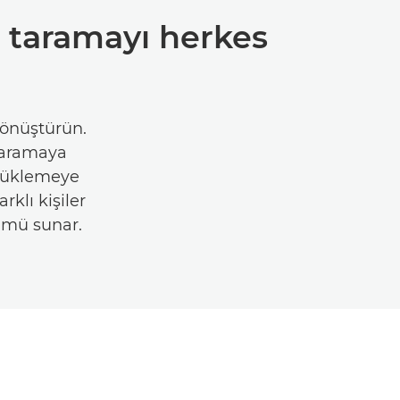
a taramayı herkes
dönüştürün.
 taramaya
 yüklemeye
rklı kişiler
zümü sunar.