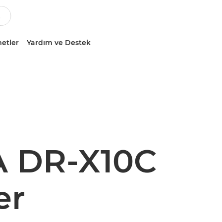
etler
Yardım ve Destek
 DR-X10C
er