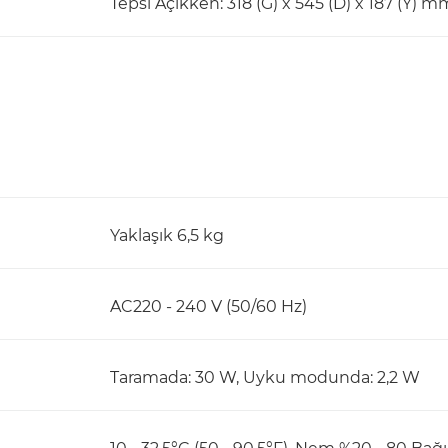
Tepsi Açıkken: 318 (G) x 545 (D) x 187 (Y)
Yaklaşık 6,5 kg
AC220 - 240 V (50/60 Hz)
Taramada: 30 W, Uyku modunda: 2,2 W