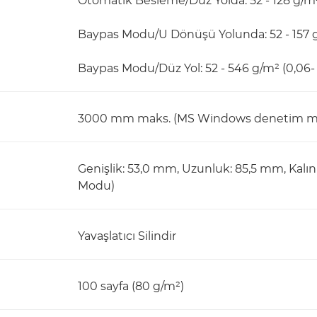
Otomatik Besleme/Düz Yolda: 52 - 128 g/m
Baypas Modu/U Dönüşü Yolunda: 52 - 157 
Baypas Modu/Düz Yol: 52 - 546 g/m² (0,06
3000 mm maks. (MS Windows denetim masa
Genişlik: 53,0 mm, Uzunluk: 85,5 mm, Kalı
Modu)
Yavaşlatıcı Silindir
100 sayfa (80 g/m²)