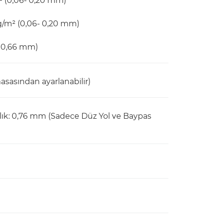
² (0,06- 0,20 mm)
g/m² (0,06- 0,20 mm)
- 0,66 mm)
sından ayarlanabilir)
nlık: 0,76 mm (Sadece Düz Yol ve Baypas