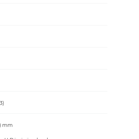
3)
(Y) mm