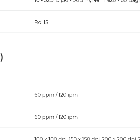
10 - 32,5°C (50 - 90,5°F), Nem %20 - 80 Bağ
RoHS
)
60 ppm / 120 ipm
60 ppm / 120 ipm
100 x 100 dpi, 150 x 150 dpi, 200 x 200 dpi,