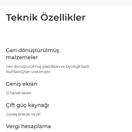
Toggle breadcrumbs
Genel Bakış
Teknik Özellikler
Teknik Özellikler
Geri dönüştürülmüş
malzemeler
Geri dönüştürülmüş plastikten ve biyolojik bazlı
NuPlastiQ'ten üretilmiştir.
Geniş ekran
12 haneli ekran
Çift güç kaynağı
Güneş enerjisi ve pil
Vergi hesaplama