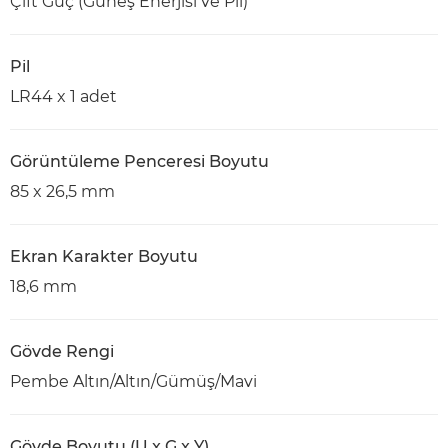
Çift Güç (Güneş Enerjisi ve Pil)
Pil
LR44 x 1 adet
Görüntüleme Penceresi Boyutu
85 x 26,5 mm
Ekran Karakter Boyutu
18,6 mm
Gövde Rengi
Pembe Altın/Altın/Gümüş/Mavi
Gövde Boyutu (U x G x Y)