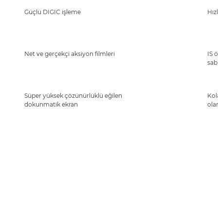
Güçlü DIGIC işleme
Hız
Net ve gerçekçi aksiyon filmleri
IS ö
sabi
Süper yüksek çözünürlüklü eğilen
Kol
dokunmatik ekran
ola