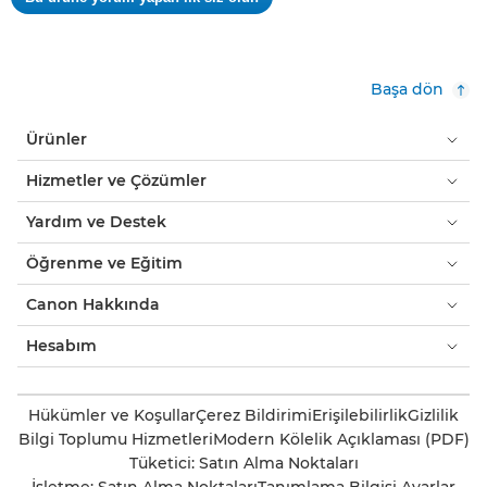
.
yok
Bu
eylem,
kalıcı
Başa dön
bir
iletişim
Ürünler
kutusu
açar.
Hizmetler ve Çözümler
Yardım ve Destek
Öğrenme ve Eğitim
Canon Hakkında
Hesabım
Hükümler ve Koşullar
Çerez Bildirimi
Erişilebilirlik
Gizlilik
Bilgi Toplumu Hizmetleri
Modern Kölelik Açıklaması (PDF)
Tüketici: Satın Alma Noktaları