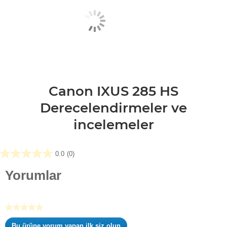
Canon IXUS 285 HS
Derecelendirmeler ve
incelemeler
0.0
(0)
0.0/5
yıldız.
Yorumlar
★★★★★
Değerlendirme
Bu ürüne yorum yapan ilk siz olun
değeri