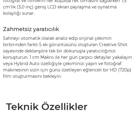
fotoğraf ve filmlerin her koşulda net olmasını sağlarken 7,5
cm'lik (3,0 inç) geniş LCD ekran paylaşma ve oynatma
kolaylığı sunar.
Zahmetsiz yaratıcılık
Sahneyi otomatik olarak analiz edip orijinal çekimin
birbirinden farklı 5 ek görüntüsünü oluşturan Creative Shot
sayesinde deklanşöre tek bir dokunuşla yaratıcılığınızı
konuşturun. 1 cm Makro ile her gün çarpıcı detaylar yakalayın
veya Hybrid Auto özelliğiyle çekiminizi yapın ve fotoğraf
makinesinin sizin için günü özetleyen eğlenceli bir HD (720p)
film oluşturmasını bekleyin.
Teknik Özellikler