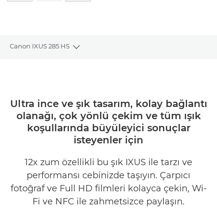
Canon IXUS 285 HS
Toggle breadcrumbs
Genel Bakış
Teknik Özellikler
Ultra ince ve şık tasarım, kolay bağlantı
olanağı, çok yönlü çekim ve tüm ışık
İncelemeler
koşullarında büyüleyici sonuçlar
isteyenler için
12x zum özellikli bu şık IXUS ile tarzı ve
performansı cebinizde taşıyın. Çarpıcı
fotoğraf ve Full HD filmleri kolayca çekin, Wi-
Fi ve NFC ile zahmetsizce paylaşın.