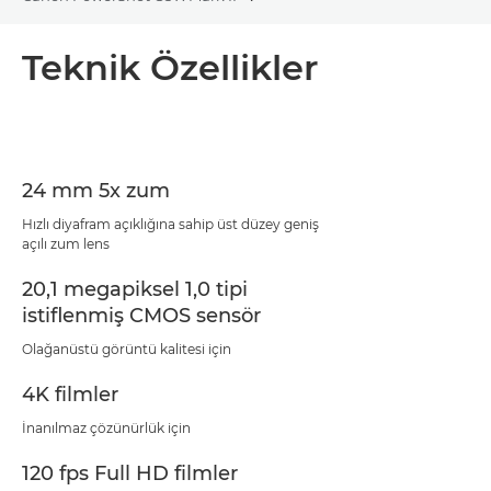
Toggle breadcrumbs
Genel Bakış
Teknik Özellikler
Teknik Özellikler
24 mm 5x zum
Hızlı diyafram açıklığına sahip üst düzey geniş
açılı zum lens
20,1 megapiksel 1,0 tipi
istiflenmiş CMOS sensör
Olağanüstü görüntü kalitesi için
4K filmler
İnanılmaz çözünürlük için
120 fps Full HD filmler