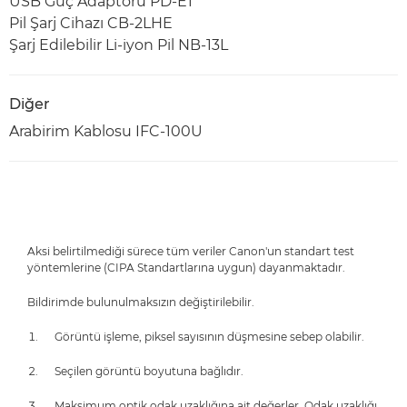
USB Güç Adaptörü PD-E1
Pil Şarj Cihazı CB-2LHE
Şarj Edilebilir Li-iyon Pil NB-13L
Diğer
Arabirim Kablosu IFC-100U
Aksi belirtilmediği sürece tüm veriler Canon'un standart test
yöntemlerine (CIPA Standartlarına uygun) dayanmaktadır.
Bildirimde bulunulmaksızın değiştirilebilir.
Görüntü işleme, piksel sayısının düşmesine sebep olabilir.
Seçilen görüntü boyutuna bağlıdır.
Maksimum optik odak uzaklığına ait değerler. Odak uzaklığı