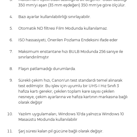
350 mm'yi aşan (35 mm eşdeğeri) 350 mm'ye göre ölçülür.
Bazı ayarlar kullanılabilirliği sınırlayabilir.
Otomatik ND filtresi Film Modunda kullanılamaz.
ISO hassasiyeti, Önerilen Pozlama Endeksini ifade eder
Maksimum enstantane hızı BULB Modunda 256 saniye ile
sınırlandırılmıştır
Flaşın patlamadığı durumlarda.
Sürekli çekim hızı, Canon'un test standardı temel alınarak
test edilmiştir. Bu işlev için uyumlu bir UHS-I Hız Sınıfı 3
hafıza kartı gerekir; çekilen toplam kare sayısı çekilen
nesneye, çekim ayarlarına ve hafıza kartının markasına bağlı
olarak değişir
Yazılım uygulamaları, Windows 10'da yalnızca Windows 10
Masaüstü Modunda kullanılabilir
Şarj süresi kalan pil gücüne bağlı olarak değişir.