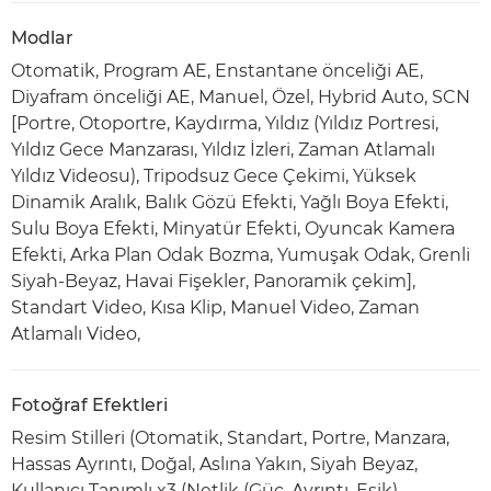
Modlar
Otomatik, Program AE, Enstantane önceliği AE,
Diyafram önceliği AE, Manuel, Özel, Hybrid Auto, SCN
[Portre, Otoportre, Kaydırma, Yıldız (Yıldız Portresi,
Yıldız Gece Manzarası, Yıldız İzleri, Zaman Atlamalı
Yıldız Videosu), Tripodsuz Gece Çekimi, Yüksek
Dinamik Aralık, Balık Gözü Efekti, Yağlı Boya Efekti,
Sulu Boya Efekti, Minyatür Efekti, Oyuncak Kamera
Efekti, Arka Plan Odak Bozma, Yumuşak Odak, Grenli
Siyah-Beyaz, Havai Fişekler, Panoramik çekim],
Standart Video, Kısa Klip, Manuel Video, Zaman
Atlamalı Video,
Fotoğraf Efektleri
Resim Stilleri (Otomatik, Standart, Portre, Manzara,
Hassas Ayrıntı, Doğal, Aslına Yakın, Siyah Beyaz,
Kullanıcı Tanımlı x3 (Netlik (Güç, Ayrıntı, Eşik),