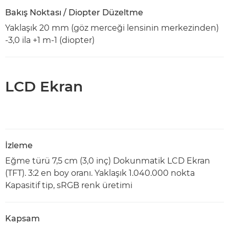
Bakış Noktası / Diopter Düzeltme
Yaklaşık 20 mm (göz merceği lensinin merkezinden)
-3,0 ila +1 m-1 (diopter)
LCD Ekran
İzleme
Eğme türü 7,5 cm (3,0 inç) Dokunmatik LCD Ekran
(TFT). 3:2 en boy oranı. Yaklaşık 1.040.000 nokta
Kapasitif tip, sRGB renk üretimi
Kapsam