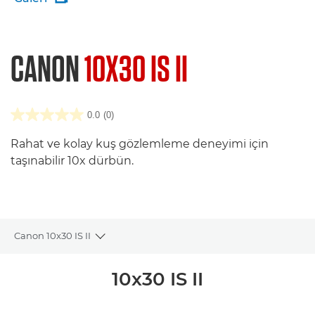
CANON
10X30 IS II
0.0
(0)
Rahat ve kolay kuş gözlemleme deneyimi için
taşınabilir 10x dürbün.
Canon 10x30 IS II
Toggle breadcrumbs
Genel Bakış
10x30 IS II
Teknik Özellikler