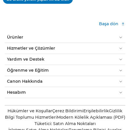
.
yok
Bu
eylem,
kalıcı
Başa dön
bir
iletişim
Ürünler
kutusu
açar.
Hizmetler ve Çözümler
Yardım ve Destek
Öğrenme ve Eğitim
Canon Hakkında
Hesabım
Hükümler ve Koşullar
Çerez Bildirimi
Erişilebilirlik
Gizlilik
Bilgi Toplumu Hizmetleri
Modern Kölelik Açıklaması (PDF)
Tüketici: Satın Alma Noktaları