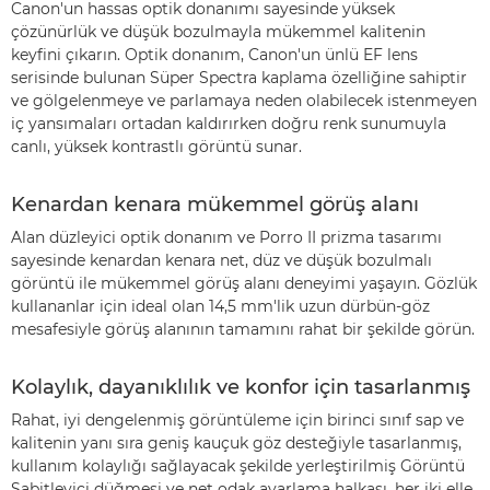
Canon'un hassas optik donanımı sayesinde yüksek
çözünürlük ve düşük bozulmayla mükemmel kalitenin
keyfini çıkarın. Optik donanım, Canon'un ünlü EF lens
serisinde bulunan Süper Spectra kaplama özelliğine sahiptir
ve gölgelenmeye ve parlamaya neden olabilecek istenmeyen
iç yansımaları ortadan kaldırırken doğru renk sunumuyla
canlı, yüksek kontrastlı görüntü sunar.
Kenardan kenara mükemmel görüş alanı
Alan düzleyici optik donanım ve Porro II prizma tasarımı
sayesinde kenardan kenara net, düz ve düşük bozulmalı
görüntü ile mükemmel görüş alanı deneyimi yaşayın. Gözlük
kullananlar için ideal olan 14,5 mm'lik uzun dürbün-göz
mesafesiyle görüş alanının tamamını rahat bir şekilde görün.
Kolaylık, dayanıklılık ve konfor için tasarlanmış
Rahat, iyi dengelenmiş görüntüleme için birinci sınıf sap ve
kalitenin yanı sıra geniş kauçuk göz desteğiyle tasarlanmış,
kullanım kolaylığı sağlayacak şekilde yerleştirilmiş Görüntü
Sabitleyici düğmesi ve net odak ayarlama halkası, her iki elle