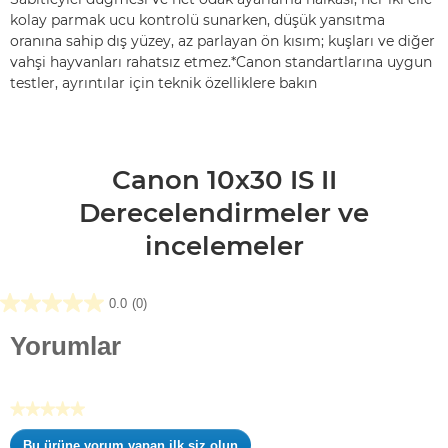
kolay parmak ucu kontrolü sunarken, düşük yansıtma
oranına sahip dış yüzey, az parlayan ön kısım; kuşları ve diğer
vahşi hayvanları rahatsız etmez.*Canon standartlarına uygun
testler, ayrıntılar için teknik özelliklere bakın
Canon 10x30 IS II
Derecelendirmeler ve
incelemeler
0.0
(0)
0.0/5
yıldız.
Yorumlar
★★★★★
Değerlendirme
Bu ürüne yorum yapan ilk siz olun
değeri