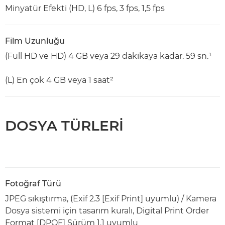
Minyatür Efekti (HD, L) 6 fps, 3 fps, 1,5 fps
Film Uzunluğu
(Full HD ve HD) 4 GB veya 29 dakikaya kadar. 59 sn.¹
(L) En çok 4 GB veya 1 saat²
DOSYA TÜRLERİ
Fotoğraf Türü
JPEG sıkıştırma, (Exif 2.3 [Exif Print] uyumlu) / Kamera
Dosya sistemi için tasarım kuralı, Digital Print Order
Format [DPOF] Sürüm 1.1 uyumlu