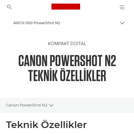
Canon Logo, back to ho
ARCH 000 PowerShot N2
İçerik
Canon
KOMPAKT DIJITAL
CANON POWERSHOT N2
TEKNIK ÖZELLIKLER
Canon PowerShot N2
Toggle breadcrumbs
Genel Bakış
Teknik Özellikler