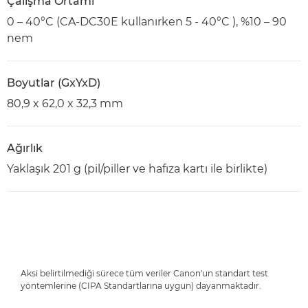
Çalışma Ortamı
0 – 40°C (CA-DC30E kullanırken 5 - 40°C ), %10 – 90
nem
Boyutlar (GxYxD)
80,9 x 62,0 x 32,3 mm
Ağırlık
Yaklaşık 201 g (pil/piller ve hafıza kartı ile birlikte)
Aksi belirtilmediği sürece tüm veriler Canon'un standart test
yöntemlerine (CIPA Standartlarına uygun) dayanmaktadır.