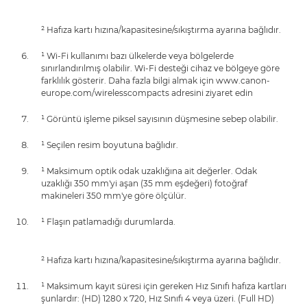
² Hafıza kartı hızına/kapasitesine/sıkıştırma ayarına bağlıdır.
¹ Wi-Fi kullanımı bazı ülkelerde veya bölgelerde
sınırlandırılmış olabilir. Wi-Fi desteği cihaz ve bölgeye göre
farklılık gösterir. Daha fazla bilgi almak için www.canon-
europe.com/wirelesscompacts adresini ziyaret edin
¹ Görüntü işleme piksel sayısının düşmesine sebep olabilir.
¹ Seçilen resim boyutuna bağlıdır.
¹ Maksimum optik odak uzaklığına ait değerler. Odak
uzaklığı 350 mm'yi aşan (35 mm eşdeğeri) fotoğraf
makineleri 350 mm'ye göre ölçülür.
¹ Flaşın patlamadığı durumlarda.
² Hafıza kartı hızına/kapasitesine/sıkıştırma ayarına bağlıdır.
¹ Maksimum kayıt süresi için gereken Hız Sınıfı hafıza kartları
şunlardır: (HD) 1280 x 720, Hız Sınıfı 4 veya üzeri. (Full HD)