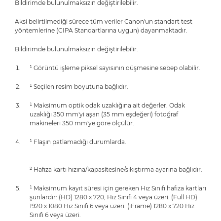
Bildirimde bulunulmaksızın değiştirilebilir.
Aksi belirtilmediği sürece tüm veriler Canon'un standart test
yöntemlerine (CIPA Standartlarına uygun) dayanmaktadır.
Bildirimde bulunulmaksızın değiştirilebilir.
¹ Görüntü işleme piksel sayısının düşmesine sebep olabilir.
¹ Seçilen resim boyutuna bağlıdır.
¹ Maksimum optik odak uzaklığına ait değerler. Odak
uzaklığı 350 mm'yi aşan (35 mm eşdeğeri) fotoğraf
makineleri 350 mm'ye göre ölçülür.
¹ Flaşın patlamadığı durumlarda.
² Hafıza kartı hızına/kapasitesine/sıkıştırma ayarına bağlıdır.
¹ Maksimum kayıt süresi için gereken Hız Sınıfı hafıza kartları
şunlardır: (HD) 1280 x 720, Hız Sınıfı 4 veya üzeri. (Full HD)
1920 x 1080 Hız Sınıfı 6 veya üzeri. (iFrame) 1280 x 720 Hız
Sınıfı 6 veya üzeri.