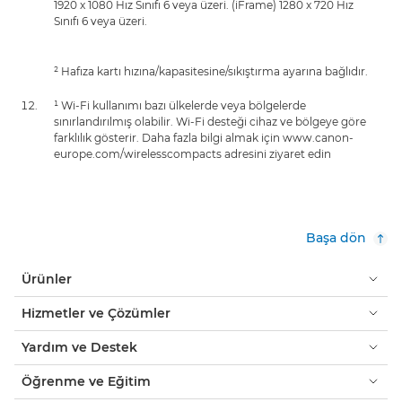
1920 x 1080 Hız Sınıfı 6 veya üzeri. (iFrame) 1280 x 720 Hız
Sınıfı 6 veya üzeri.
² Hafıza kartı hızına/kapasitesine/sıkıştırma ayarına bağlıdır.
¹ Wi-Fi kullanımı bazı ülkelerde veya bölgelerde
sınırlandırılmış olabilir. Wi-Fi desteği cihaz ve bölgeye göre
farklılık gösterir. Daha fazla bilgi almak için www.canon-
europe.com/wirelesscompacts adresini ziyaret edin
Başa dön
Ürünler
Hizmetler ve Çözümler
Yardım ve Destek
Öğrenme ve Eğitim