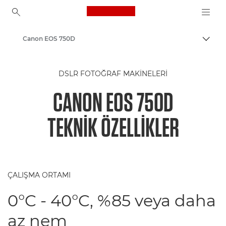
Canon Logo, back to ho
Canon EOS 750D
İçerik
Canon
DSLR FOTOĞRAF MAKINELERI
CANON EOS 750D
TEKNIK ÖZELLIKLER
ÇALIŞMA ORTAMI
0°C - 40°C, %85 veya daha
az nem