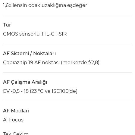
1,6x lensin odak uzaklığına eşdeğer
Tür
CMOS sensörlü TTL-CT-SIR
AF Sistemi / Noktaları
Çapraz tip 19 AF noktası (merkezde f/2,8)
AF Çalışma Aralığı
EV -0,5 - 18 (23 °C ve ISO100'de)
AF Modları
AI Focus
Tek Çekim