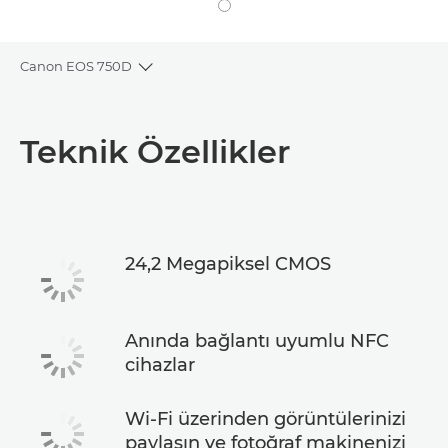
Canon EOS 750D
Toggle breadcrumbs
Genel Bakış
Teknik Özellikler
Teknik Özellikler
24,2 Megapiksel CMOS
Anında bağlantı uyumlu NFC
cihazlar
Wi-Fi üzerinden görüntülerinizi
paylaşın ve fotoğraf makinenizi