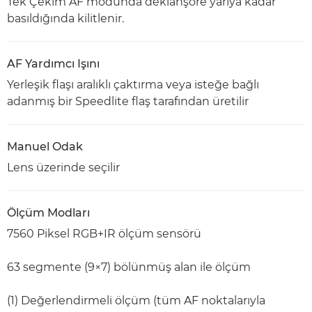
Tek Çekim AF modunda deklanşöre yarıya kadar
basıldığında kilitlenir.
AF Yardımcı Işını
Yerleşik flaşı aralıklı çaktırma veya isteğe bağlı
adanmış bir Speedlite flaş tarafından üretilir
Manuel Odak
Lens üzerinde seçilir
Ölçüm Modları
7560 Piksel RGB+IR ölçüm sensörü
63 segmente (9×7) bölünmüş alan ile ölçüm
(1) Değerlendirmeli ölçüm (tüm AF noktalarıyla