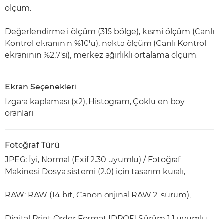
ölçüm.
Değerlendirmeli ölçüm (315 bölge), kısmi ölçüm (Canlı
Kontrol ekranının %10'u), nokta ölçüm (Canlı Kontrol
ekranının %2,7'si), merkez ağırlıklı ortalama ölçüm.
Ekran Seçenekleri
Izgara kaplaması (x2), Histogram, Çoklu en boy
oranları
Fotoğraf Türü
JPEG: İyi, Normal (Exif 2.30 uyumlu) / Fotoğraf
Makinesi Dosya sistemi (2.0) için tasarım kuralı,
RAW: RAW (14 bit, Canon orijinal RAW 2. sürüm),
Digital Print Order Format [DPOF] Sürüm 1.1 uyumlu