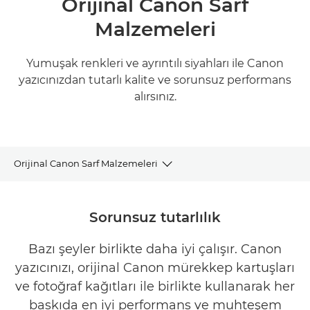
Orijinal Canon Sarf
Malzemeleri
Yumuşak renkleri ve ayrıntılı siyahları ile Canon
yazıcınızdan tutarlı kalite ve sorunsuz performans
alırsınız.
Orijinal Canon Sarf Malzemeleri
MÜREKKEP, TONER VE KAĞIT SATIN ALIN
Sorunsuz tutarlılık
NEDEN CANON?
Bazı şeyler birlikte daha iyi çalışır. Canon
yazıcınızı, orijinal Canon mürekkep kartuşları
ÜSTÜN TASARIM
ve fotoğraf kağıtları ile birlikte kullanarak her
GERİ DÖNÜŞÜM
baskıda en iyi performans ve muhteşem