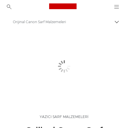
Canon Logo, back to ho
Orijinal Canon Sarf Malzemeleri
İçerik
Canon
Yazıcı Mürekkebi, Toneri ve Kağıdı
YAZICI SARF MALZEMELERİ