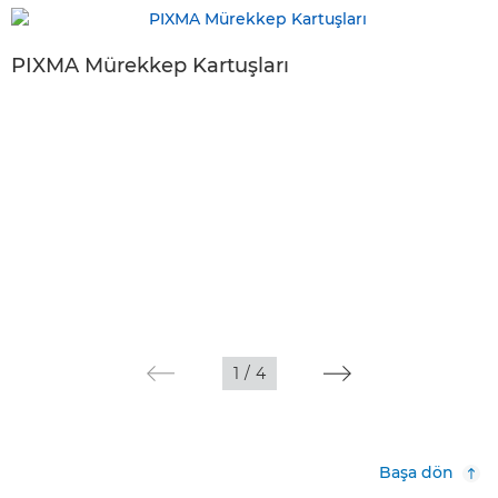
PIXMA Mürekkep Kartuşları
1
/
4
Başa dön