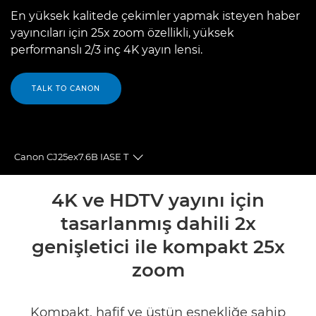
En yüksek kalitede çekimler yapmak isteyen haber
yayıncıları için 25x zoom özellikli, yüksek
performanslı 2/3 inç 4K yayın lensi.
TALK TO CANON
Canon CJ25ex7.6B IASE T
Toggle breadcrumbs
Genel Bakış
4K ve HDTV yayını için
tasarlanmış dahili 2x
Teknik Özellikler
genişletici ile kompakt 25x
zoom
Kompakt, hafif ve üstün esnekliğe sahip