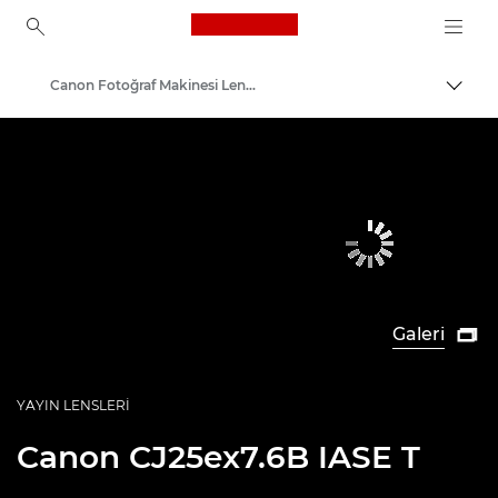
Canon Logo, back to ho
Canon Fotoğraf Makinesi Lensleri
İçerik
Canon
Galeri

YAYIN LENSLERI
Canon
CJ25ex7.6B IASE T