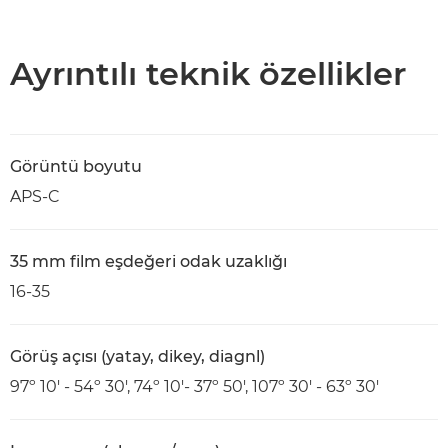
Genel Bakış
Teknik Özellikler
Ayrıntılı teknik özellikler
Görüntü boyutu
APS-C
35 mm film eşdeğeri odak uzaklığı
16-35
Görüş açısı (yatay, dikey, diagnl)
97º 10' - 54º 30', 74º 10'- 37º 50', 107º 30' - 63º 30'