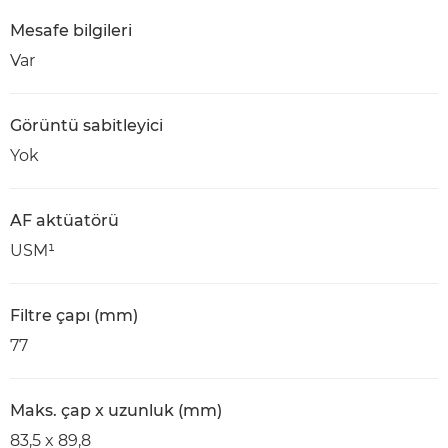
Mesafe bilgileri
Var
Görüntü sabitleyici
Yok
AF aktüatörü
USM¹
Filtre çapı (mm)
77
Maks. çap x uzunluk (mm)
83,5 x 89,8