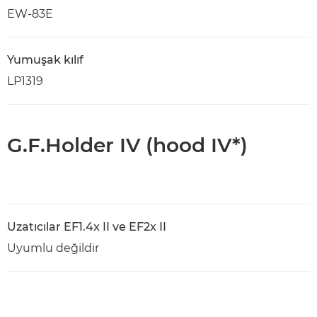
EW-83E
Yumuşak kılıf
LP1319
G.F.Holder IV (hood IV*)
Uzatıcılar EF1.4x II ve EF2x II
Uyumlu değildir