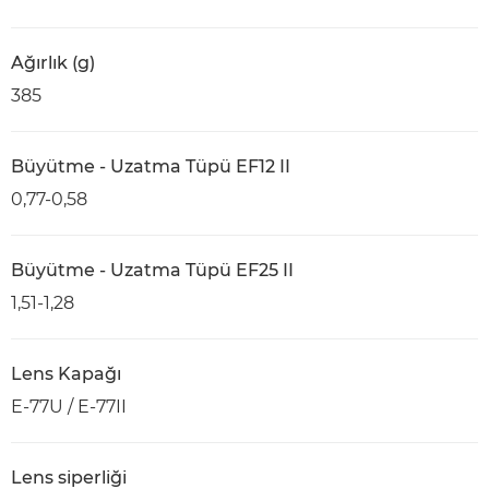
Ağırlık (g)
385
Büyütme - Uzatma Tüpü EF12 II
0,77-0,58
Büyütme - Uzatma Tüpü EF25 II
1,51-1,28
Lens Kapağı
E-77U / E-77II
Lens siperliği