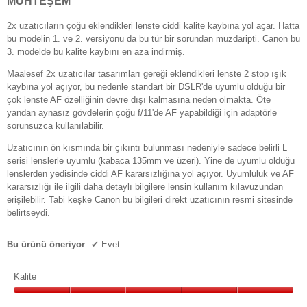
MUHTEŞEM
2x uzatıcıların çoğu eklendikleri lenste ciddi kalite kaybına yol açar. Hatta
bu modelin 1. ve 2. versiyonu da bu tür bir sorundan muzdaripti. Canon bu
3. modelde bu kalite kaybını en aza indirmiş.
Maalesef 2x uzatıcılar tasarımları gereği eklendikleri lenste 2 stop ışık
kaybına yol açıyor, bu nedenle standart bir DSLR'de uyumlu olduğu bir
çok lenste AF özelliğinin devre dışı kalmasına neden olmakta. Öte
yandan aynasız gövdelerin çoğu f/11'de AF yapabildiği için adaptörle
sorunsuzca kullanılabilir.
Uzatıcının ön kısmında bir çıkıntı bulunması nedeniyle sadece belirli L
serisi lenslerle uyumlu (kabaca 135mm ve üzeri). Yine de uyumlu olduğu
lenslerden yedisinde ciddi AF kararsızlığına yol açıyor. Uyumluluk ve AF
kararsızlığı ile ilgili daha detaylı bilgilere lensin kullanım kılavuzundan
erişilebilir. Tabi keşke Canon bu bilgileri direkt uzatıcının resmi sitesinde
belirtseydi.
Bu ürünü öneriyor
✔
Evet
Kalite
Kalite,