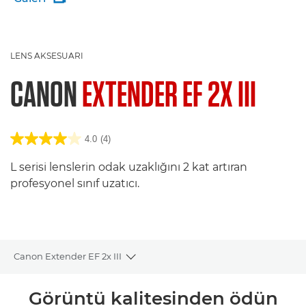
LENS AKSESUARI
CANON
EXTENDER EF 2X III
4.0
(4)
L serisi lenslerin odak uzaklığını 2 kat artıran
profesyonel sınıf uzatıcı.
Canon Extender EF 2x III
Toggle breadcrumbs
Genel Bakış
Görüntü kalitesinden ödün