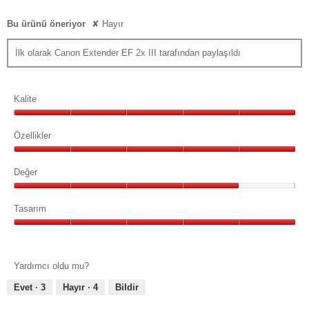
Bu ürünü öneriyor
✘
Hayır
İlk olarak Canon Extender EF 2x III tarafından paylaşıldı
Kalite
Kalite,
5/5
Özellikler
Özellikler,
5/5
Değer
Değer,
4/5
Tasarım
Tasarım,
5/5
Yardımcı oldu mu?
Evet ·
3
Hayır ·
4
Bildir