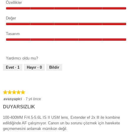
5/5
Özellikler
Özellikler,
5/5
Değer
Değer,
5/5
Tasarım
Tasarım,
5/5
Yardımcı oldu mu?
Evet ·
1
Hayır ·
0
Bildir
★★★★★
★★★★★
5/5
avasyapici
·
7 yıl önce
yıldız.
DUYARSIZLIK
100-400MM F/4.5-5.6L IS II USM lens, Extender ef 2x lll ile kombine
edildiğinde AF çalışmıyor. Canon un bu sorunu çözmek için harekete
geçmemesini anlamak mümkün değil.