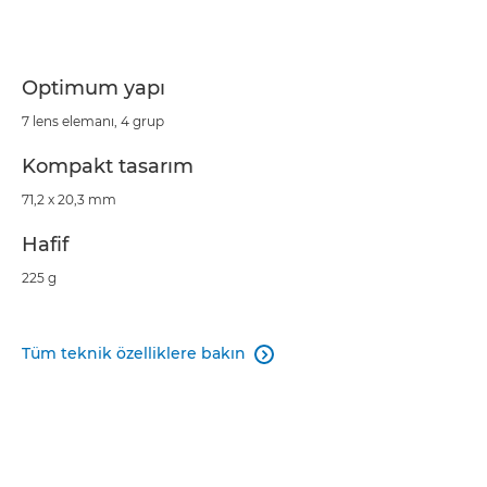
Optimum yapı
7 lens elemanı, 4 grup
Kompakt tasarım
71,2 x 20,3 mm
Hafif
225 g
Tüm teknik özelliklere bakın
