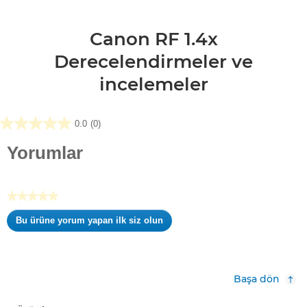
Canon RF 1.4x
Derecelendirmeler ve
incelemeler
0.0
(0)
0.0/5
yıldız.
Yorumlar
★★★★★
Değerlendirme
Bu ürüne yorum yapan ilk siz olun
değeri
.
yok
Bu
eylem,
kalıcı
Başa dön
bir
iletişim