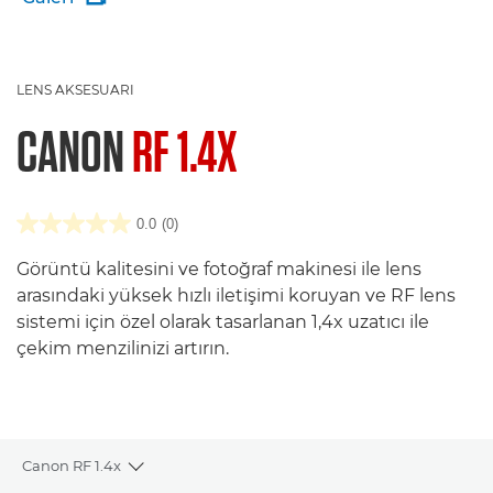
LENS AKSESUARI
CANON
RF 1.4X
0.0
(0)
Görüntü kalitesini ve fotoğraf makinesi ile lens
arasındaki yüksek hızlı iletişimi koruyan ve RF lens
sistemi için özel olarak tasarlanan 1,4x uzatıcı ile
çekim menzilinizi artırın.
Canon RF 1.4x
Toggle breadcrumbs