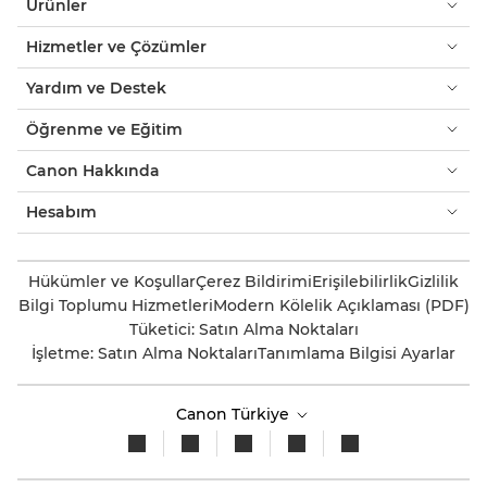
Ürünler
kutusu
açar.
Hizmetler ve Çözümler
Yardım ve Destek
Öğrenme ve Eğitim
Canon Hakkında
Hesabım
Hükümler ve Koşullar
Çerez Bildirimi
Erişilebilirlik
Gizlilik
Bilgi Toplumu Hizmetleri
Modern Kölelik Açıklaması (PDF)
Tüketici: Satın Alma Noktaları
İşletme: Satın Alma Noktaları
Tanımlama Bilgisi Ayarlar
Canon Türkiye