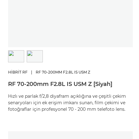
HIBRIT RF
|
RF 70-200MM F2.8L IS USM Z
RF 70-200mm F2.8L IS USM Z [Siyah]
Hızlı ve parlak f/2,8 diyafram açıklığına ve çeşitli çekim
senaryoları için ek erişim imkanı sunan, film çekimi ve
fotoğraflar için profesyonel 70 - 200 mm telefoto lens.