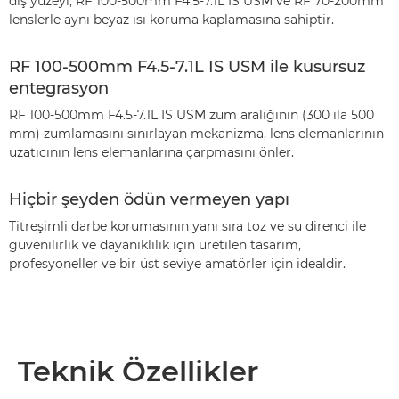
dış yüzeyi, RF 100-500mm F4.5-7.1L IS USM ve RF 70-200mm
lenslerle aynı beyaz ısı koruma kaplamasına sahiptir.
RF 100-500mm F4.5-7.1L IS USM ile kusursuz
entegrasyon
RF 100-500mm F4.5-7.1L IS USM zum aralığının (300 ila 500
mm) zumlamasını sınırlayan mekanizma, lens elemanlarının
uzatıcının lens elemanlarına çarpmasını önler.
Hiçbir şeyden ödün vermeyen yapı
Titreşimli darbe korumasının yanı sıra toz ve su direnci ile
güvenilirlik ve dayanıklılık için üretilen tasarım,
profesyoneller ve bir üst seviye amatörler için idealdir.
Teknik Özellikler