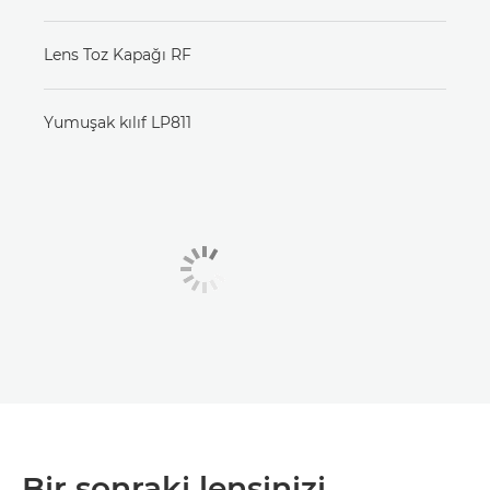
Lens Toz Kapağı RF
Yumuşak kılıf LP811
Bir sonraki lensinizi