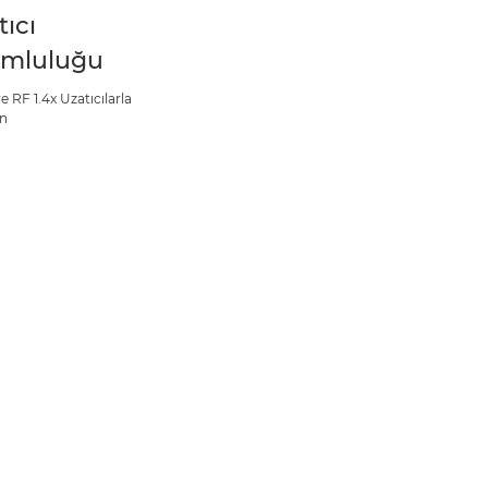
tıcı
mluluğu
e RF 1.4x Uzatıcılarla
ın