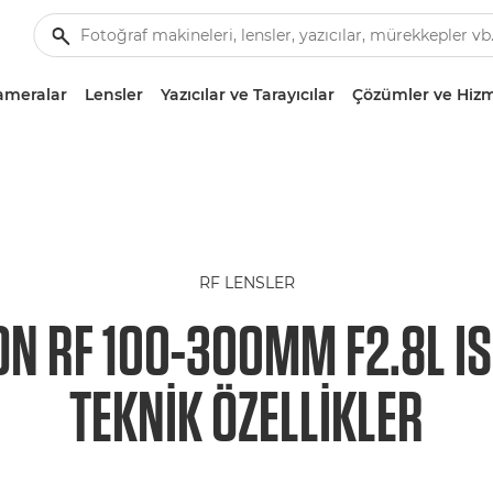
ameralar
Lensler
Yazıcılar ve Tarayıcılar
Çözümler ve Hizm
RF LENSLER
N RF 100-300MM F2.8L I
TEKNIK ÖZELLIKLER