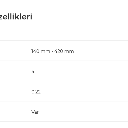
ellikleri
140 mm - 420 mm
4
0,22
Var