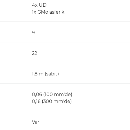
4x UD
1x GMo asferik
9
22
1,8 m (sabit)
0,06 (100 mm'de)
0,16 (300 mm'de)
Var