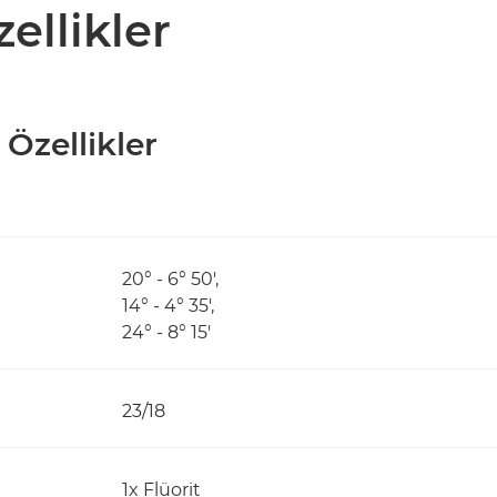
zellikler
 Özellikler
20° - 6° 50',
14° - 4° 35',
24° - 8° 15'
23/18
1x Flüorit