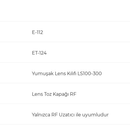
E-112
ET-124
Yumuşak Lens Kılıfı LS100-300
Lens Toz Kapağı RF
Yalnızca RF Uzatıcı ile uyumludur