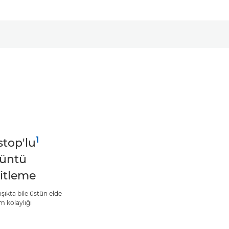
1
stop'lu
üntü
itleme
şıkta bile üstün elde
m kolaylığı