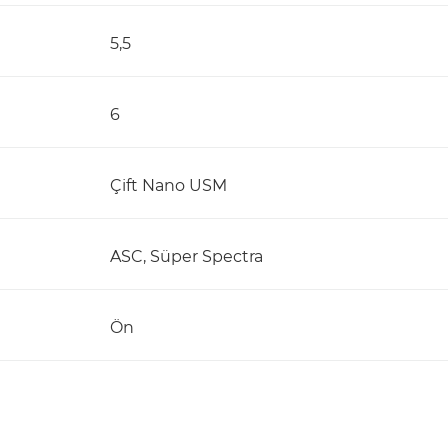
5,5
6
Çift Nano USM
ASC, Süper Spectra
Ön