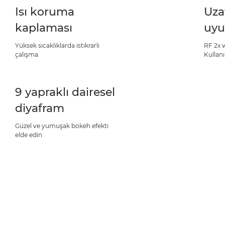
Isı koruma
Uza
kaplaması
uyu
Yüksek sıcaklıklarda istikrarlı
RF 2x v
çalışma
Kullan
9 yapraklı dairesel
diyafram
Güzel ve yumuşak bokeh efekti
elde edin