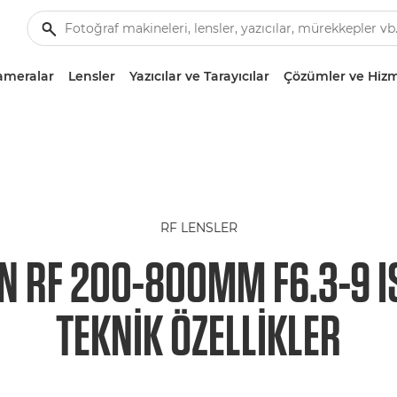
ameralar
Lensler
Yazıcılar ve Tarayıcılar
Çözümler ve Hizm
RF LENSLER
N RF 200-800MM F6.3-9 I
TEKNIK ÖZELLIKLER