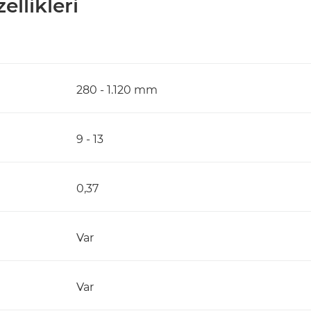
ellikleri
280 - 1.120 mm
9 - 13
0,37
Var
Var