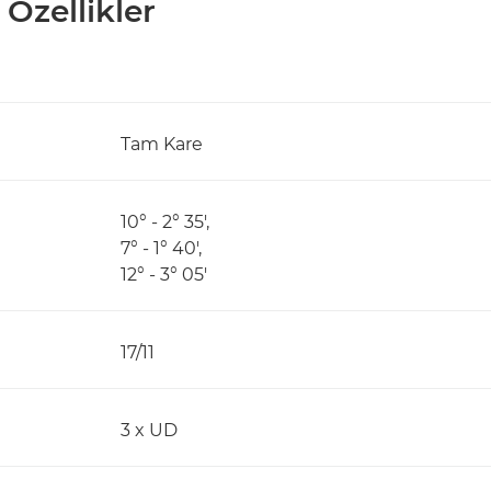
 Özellikler
Tam Kare
10° - 2° 35',
7° - 1° 40',
12° - 3° 05'
17/11
3 x UD