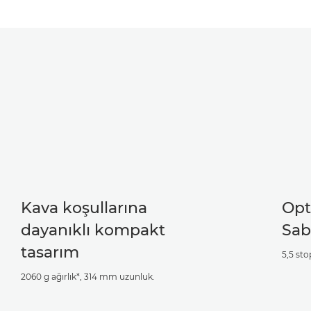
Kava koşullarına
Opt
dayanıklı kompakt
Sab
tasarım
5,5 sto
2060 g ağırlık*, 314 mm uzunluk.