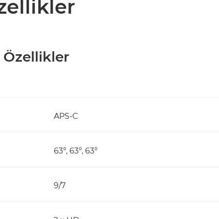
zellikler
 Özellikler
APS-C
63°, 63°, 63°
9/7