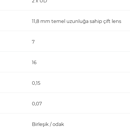
2 x UD
11,8 mm temel uzunluğa sahip çift lens
7
16
0,15
0,07
Birleşik / odak