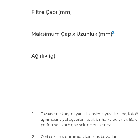
Filtre Çapı (mm)
2
Maksimum Çap x Uzunluk (mm)
Ağırlık (g)
Toza/neme karşı dayanıklı lenslerin yuvalarında, foto
aşınmasına yol açabilen lastik bir halka bulunur. Bu
performansını hiçbir şekilde etkilemez.
Geri çekilmiş durumdayken lens boyutları