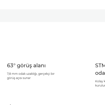
63° görüş alanı
STM
oda
7,8 mm odak uzaklığı, gerçekçi bir
görüş açısı sunar
Kolay k
kurulu