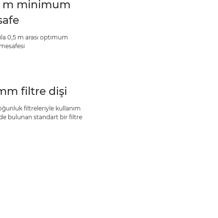
5 m minimum
afe
 ila 0,5 m arası optimum
mesafesi
mm filtre dişi
ğunluk filtreleriyle kullanım
de bulunan standart bir filtre