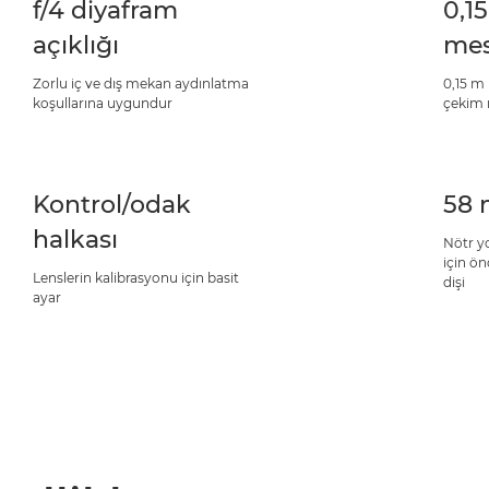
f/4 diyafram
0,1
açıklığı
mes
Zorlu iç ve dış mekan aydınlatma
0,15 m
koşullarına uygundur
çekim 
Kontrol/odak
58 
halkası
Nötr yo
için ön
Lenslerin kalibrasyonu için basit
dişi
ayar