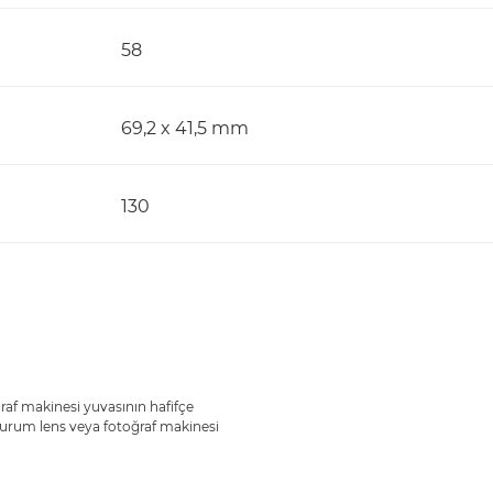
58
69,2 x 41,5 mm
130
ğraf makinesi yuvasının hafifçe
 durum lens veya fotoğraf makinesi