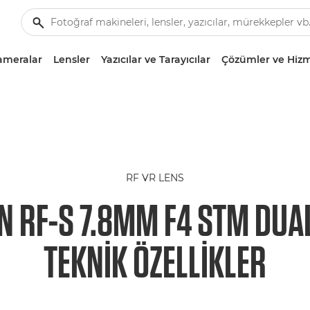
ameralar
Lensler
Yazıcılar ve Tarayıcılar
Çözümler ve Hizm
RF VR LENS
 RF-S 7.8MM F4 STM DUA
TEKNIK ÖZELLIKLER