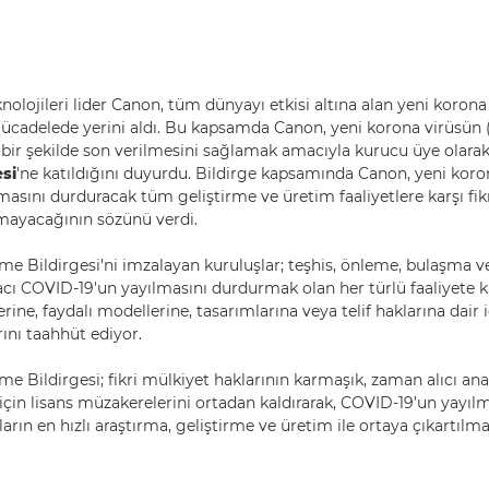
lojileri lider Canon, tüm dünyayı etkisi altına alan yeni korona 
mücadelede yerini aldı. Bu kapsamda Canon, yeni korona virüsün
ı bir şekilde son verilmesini sağlamak amacıyla kurucu üye olara
si
'ne katıldığını duyurdu. Bildirge kapsamında Canon, yeni koro
masını durduracak tüm geliştirme ve üretim faaliyetlere karşı fik
mayacağının sözünü verdi.
e Bildirgesi'ni imzalayan kuruluşlar; teşhis, önleme, bulaşma ve
ı COVID-19'un yayılmasını durdurmak olan her türlü faaliyete ka
erine, faydalı modellerine, tasarımlarına veya telif haklarına dair 
nı taahhüt ediyor.
 Bildirgesi; fikri mülkiyet haklarının karmaşık, zaman alıcı anali
 için lisans müzakerelerini ortadan kaldırarak, COVID-19’un yayıl
açların en hızlı araştırma, geliştirme ve üretim ile ortaya çıkartıl