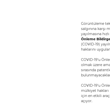
Görüntüleme tekno
salgınına karşı 
yayılmasına hızl
Önleme Bildirge
(COVID-19) yayıl
haklarını uygula
COVID-19’u Önlem
olmak üzere amac
sırasında patentl
bulunmayacakları
COVID-19’u Önleme
mülkiyet hakları
için en etkili ar
açıyor.