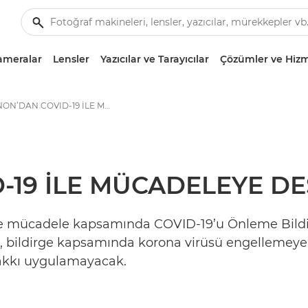
ameralar
Lensler
Yazıcılar ve Tarayıcılar
Çözümler ve Hizm
CANON’DAN COVID-19 İLE MÜCADELEYE DESTEK - Canon Basın Merkezi
-19 İLE MÜCADELEYE D
le mücadele kapsamında COVID-19’u Önleme Bildirg
n, bildirge kapsamında korona virüsü engellemeye 
 hakkı uygulamayacak.