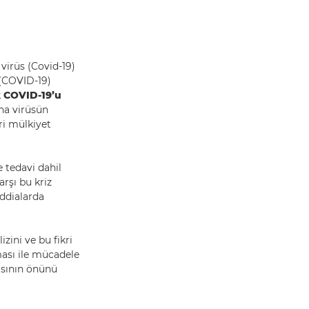
virüs (Covid-19)
 (COVID-19)
k
COVID-19’u
na virüsün
ri mülkiyet
 tedavi dahil
rşı bu kriz
iddialarda
zini ve bu fikri
ması ile mücadele
masının önünü