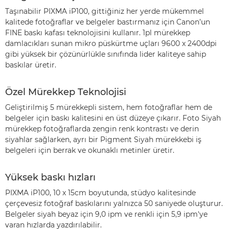
Taşınabilir PIXMA iP100, gittiğiniz her yerde mükemmel
kalitede fotoğraflar ve belgeler bastırmanız için Canon’un
FINE baskı kafası teknolojisini kullanır. 1pl mürekkep
damlacıkları sunan mikro püskürtme uçları 9600 x 2400dpi
gibi yüksek bir çözünürlükle sınıfında lider kaliteye sahip
baskılar üretir.
Özel Mürekkep Teknolojisi
Geliştirilmiş 5 mürekkepli sistem, hem fotoğraflar hem de
belgeler için baskı kalitesini en üst düzeye çıkarır. Foto Siyah
mürekkep fotoğraflarda zengin renk kontrastı ve derin
siyahlar sağlarken, ayrı bir Pigment Siyah mürekkebi iş
belgeleri için berrak ve okunaklı metinler üretir.
Yüksek baskı hızları
PIXMA iP100, 10 x 15cm boyutunda, stüdyo kalitesinde
çerçevesiz fotoğraf baskılarını yalnızca 50 saniyede oluşturur.
Belgeler siyah beyaz için 9,0 ipm ve renkli için 5,9 ipm'ye
varan hızlarda yazdırılabilir.