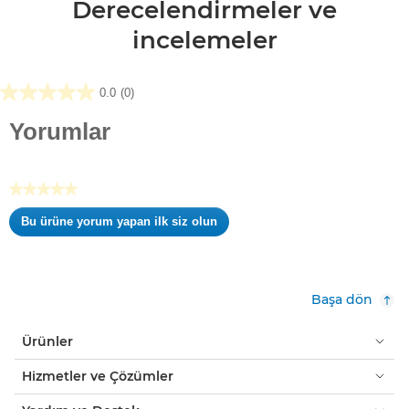
Derecelendirmeler ve
incelemeler
0.0
(0)
0.0/5
yıldız.
Yorumlar
★★★★★
Değerlendirme
Bu ürüne yorum yapan ilk siz olun
değeri
.
yok
Bu
eylem,
kalıcı
Başa dön
bir
iletişim
Ürünler
kutusu
açar.
Hizmetler ve Çözümler