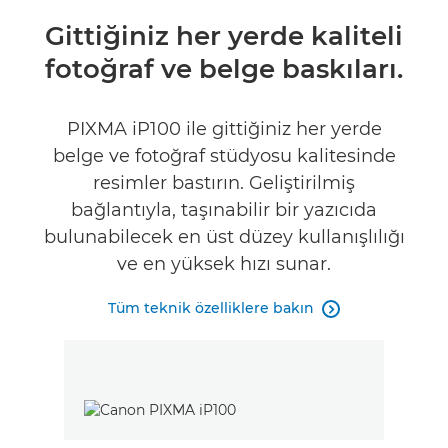
Genel Bakış
Gittiğiniz her yerde kaliteli
fotoğraf ve belge baskıları.
Teknik Özellikler
İncelemeler
PIXMA iP100 ile gittiğiniz her yerde
belge ve fotoğraf stüdyosu kalitesinde
MÜREKKEP SATIN ALIN
resimler bastırın. Geliştirilmiş
bağlantıyla, taşınabilir bir yazıcıda
bulunabilecek en üst düzey kullanışlılığı
ve en yüksek hızı sunar.
Tüm teknik özelliklere bakın
