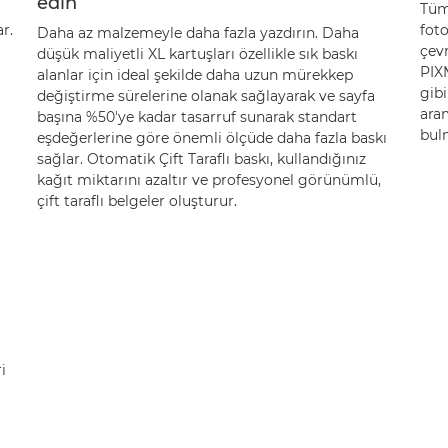
edin
Tüm 
r.
fot
Daha az malzemeyle daha fazla yazdırın. Daha
çev
düşük maliyetli XL kartuşları özellikle sık baskı
PIX
alanlar için ideal şekilde daha uzun mürekkep
gibi
değiştirme sürelerine olanak sağlayarak ve sayfa
aram
başına %50'ye kadar tasarruf sunarak standart
bulm
eşdeğerlerine göre önemli ölçüde daha fazla baskı
sağlar. Otomatik Çift Taraflı baskı, kullandığınız
kağıt miktarını azaltır ve profesyonel görünümlü,
çift taraflı belgeler oluşturur.
i