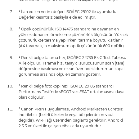
¹ İlan edilen verim değeri ISO/IEC 29102 ile uyumludur.
Değerler kesintisiz baskıyla elde edilmiştir.
¹ Optik çözünürlük, ISO 14473 standardına dayanan en
yüksek donanım örnekleme çözünürlük ölçüsüdür. Yüksek
çözünürlükte tarama yapılırken, tarama boyutu kısıtlanır
(A4 tarama için maksimum optik çözünürlük 600 dpi'dir).
¹ Renkli belge tarama hızı, ISO/IEC 24735 Ek C Test Tablosu
A ile ölçülür. Tarama hızı, tarayıcı sürücüsünün scan (tara)
düğmesine basılması ve ekran üzerindeki durumun kapalı
görünmesi arasında ölçülen zamanı gösterir.
¹ Renkli belge fotokopi hızı, ISO/IEC 29183 standardı
Performans Testi'nde sFCOT ve sESAT ortalamasına dayalı
olarak ölçülür.
¹ Canon PRINT uygulaması, Android Market'ten ücretsiz
indirilebilir (belirli ülkelerde veya bölgelerde mevcut
değildir). Wi-Fi ağı üzerinden bağlantı gerektirir. Android
2.3.3 ve üzeri ile çalışan cihazlarla uyumludur.