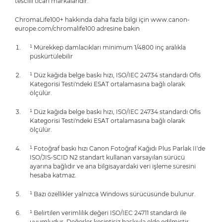
tescilli ticari markalarıdır.
ChromaLife100+ hakkında daha fazla bilgi için www.canon-
europe.com/chromalife100 adresine bakın
¹ Mürekkep damlacıkları minimum 1/4800 inç aralıkla
püskürtülebilir
¹ Düz kağıda belge baskı hızı, ISO/IEC 24734 standardı Ofis
Kategorisi Testi'ndeki ESAT ortalamasına bağlı olarak
ölçülür.
¹ Düz kağıda belge baskı hızı, ISO/IEC 24734 standardı Ofis
Kategorisi Testi'ndeki ESAT ortalamasına bağlı olarak
ölçülür.
¹ Fotoğraf baskı hızı Canon Fotoğraf Kağıdı Plus Parlak II'de
ISO/JIS-SCID N2 standart kullanan varsayılan sürücü
ayarına bağlıdır ve ana bilgisayardaki veri işleme süresini
hesaba katmaz.
¹ Bazı özellikler yalnızca Windows sürücüsünde bulunur.
¹ Belirtilen verimlilik değeri ISO/IEC 24711 standardı ile
uyumludur. Değerler kesintisiz baskıyla elde edilmiştir.