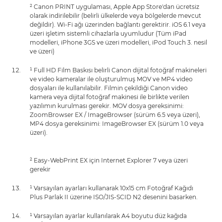
² Canon PRINT uygulaması, Apple App Store'dan ücretsiz
olarak indirilebilir (belirli ülkelerde veya bölgelerde mevcut
değildir). Wi-Fi ağı üzerinden bağlantı gerektirir. iOS 6.1 veya
üzeri işletim sistemli cihazlarla uyumludur (Tüm iPad
modelleri, iPhone 3GS ve üzeri modelleri, iPod Touch 3. nesil
ve üzeri)
¹ Full HD Film Baskısı belirli Canon dijital fotoğraf makineleri
ve video kameralar ile oluşturulmuş MOV ve MP4 video
dosyaları ile kullanılabilir. Filmin çekildiği Canon video
kamera veya dijital fotoğraf makinesi ile birlikte verilen
yazılımın kurulması gerekir. MOV dosya gereksinimi:
ZoomBrowser EX / ImageBrowser (sürüm 6.5 veya üzeri),
MP4 dosya gereksinimi: ImageBrowser EX (sürüm 1.0 veya
üzeri).
² Easy-WebPrint EX için Internet Explorer 7 veya üzeri
gerekir
¹ Varsayılan ayarları kullanarak 10x15 cm Fotoğraf Kağıdı
Plus Parlak II üzerine ISO/JIS-SCID N2 desenini basarken.
¹ Varsayılan ayarlar kullanılarak A4 boyutu düz kağıda