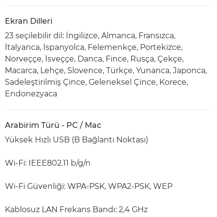
Ekran Dilleri
23 seçilebilir dil: İngilizce, Almanca, Fransızca,
İtalyanca, İspanyolca, Felemenkçe, Portekizce,
Norveççe, İsveççe, Danca, Fince, Rusça, Çekçe,
Macarca, Lehçe, Slovence, Türkçe, Yunanca, Japonca,
Sadeleştirilmiş Çince, Geleneksel Çince, Korece,
Endonezyaca
Arabirim Türü - PC / Mac
Yüksek Hızlı USB (B Bağlantı Noktası)
Wi-Fi: IEEE802.11 b/g/n
Wi-Fi Güvenliği: WPA-PSK, WPA2-PSK, WEP
Kablosuz LAN Frekans Bandı: 2,4 GHz