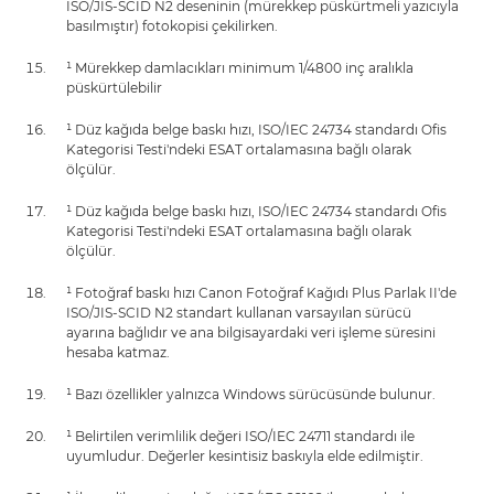
ISO/JIS-SCID N2 deseninin (mürekkep püskürtmeli yazıcıyla
basılmıştır) fotokopisi çekilirken.
¹ Mürekkep damlacıkları minimum 1/4800 inç aralıkla
püskürtülebilir
¹ Düz kağıda belge baskı hızı, ISO/IEC 24734 standardı Ofis
Kategorisi Testi'ndeki ESAT ortalamasına bağlı olarak
ölçülür.
¹ Düz kağıda belge baskı hızı, ISO/IEC 24734 standardı Ofis
Kategorisi Testi'ndeki ESAT ortalamasına bağlı olarak
ölçülür.
¹ Fotoğraf baskı hızı Canon Fotoğraf Kağıdı Plus Parlak II'de
ISO/JIS-SCID N2 standart kullanan varsayılan sürücü
ayarına bağlıdır ve ana bilgisayardaki veri işleme süresini
hesaba katmaz.
¹ Bazı özellikler yalnızca Windows sürücüsünde bulunur.
¹ Belirtilen verimlilik değeri ISO/IEC 24711 standardı ile
uyumludur. Değerler kesintisiz baskıyla elde edilmiştir.