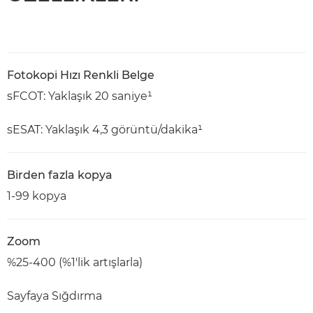
Fotokopi Hızı Renkli Belge
sFCOT: Yaklaşık 20 saniye¹
sESAT: Yaklaşık 4,3 görüntü/dakika¹
Birden fazla kopya
1-99 kopya
Zoom
%25-400 (%1'lik artışlarla)
Sayfaya Sığdırma