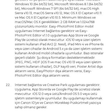
Windows 10 (64 bit/32 bit), Microsoft Windows 8.1 (64 bit/32
bit), Microsoft Windows 7 SP1 (64 bit/32 bit), macOS High
Sierra v10.13, macOS Sierra v10.12, Mac OS X El Capitan v10.11
ve Mac OS X El Capitan v10.10.5. Minimum Windows ve
macOS/Mac OS X gereklilikleri: 2 GB RAM ve 1.024x768
çözünürlüklü monitör. Easy-PhotoPrint Editor mobil
uygulaması İnternet bağlantısı gerektirir ve Easy-
PhotoPrint Editor v1.1.0 uygulaması App Store ve Google
Play'de ücretsiz olarak mevcuttur. iOS 10 veya üzeri işletim
sistemi kullanan iPad Air2 (2. Nesil), iPad Mini 4 ve iPhone 6s
veya üzeri cihazlar ile Android 5.x ya da üzeri işletim sistemi
kullanan Android mobil cihazlarla uyumludur. Bazı istisnalar
geçerli olabilir. Şu dosya formatları desteklenmektedir:
JPEG, PNG, HEIF (iOS 11 ve mac OS v10.13 veya üzeri işletim
sistemi kullanan cihazlar), DLP kayıtlı veri, Poster Artist dışa
aktarım verisi, EasyPhoto+ dışa aktarım verisi, Easy-
PhotoPrint Editor dışa aktarım verisi.
İnternet bağlantısı ve Creative Park uygulaması gerektirir.
Uygulama, App Store'da ve Google Play'de ücretsiz olarak
mevcuttur. iOS 12.0 veya üstü/Android OS 5.0 veya üstü
işletim sistemleriyle uyumludur. Bu uygulamayı kullanmak
için Canon ID'ye ve Canon Mürekkep Püskürtmeli yazıcıya
sahip olmanız gerekir.