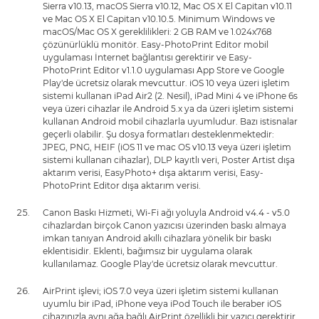
Sierra v10.13, macOS Sierra v10.12, Mac OS X El Capitan v10.11
ve Mac OS X El Capitan v10.10.5. Minimum Windows ve
macOS/Mac OS X gereklilikleri: 2 GB RAM ve 1.024x768
çözünürlüklü monitör. Easy-PhotoPrint Editor mobil
uygulaması İnternet bağlantısı gerektirir ve Easy-
PhotoPrint Editor v1.1.0 uygulaması App Store ve Google
Play'de ücretsiz olarak mevcuttur. iOS 10 veya üzeri işletim
sistemi kullanan iPad Air2 (2. Nesil), iPad Mini 4 ve iPhone 6s
veya üzeri cihazlar ile Android 5.x ya da üzeri işletim sistemi
kullanan Android mobil cihazlarla uyumludur. Bazı istisnalar
geçerli olabilir. Şu dosya formatları desteklenmektedir:
JPEG, PNG, HEIF (iOS 11 ve mac OS v10.13 veya üzeri işletim
sistemi kullanan cihazlar), DLP kayıtlı veri, Poster Artist dışa
aktarım verisi, EasyPhoto+ dışa aktarım verisi, Easy-
PhotoPrint Editor dışa aktarım verisi.
Canon Baskı Hizmeti, Wi-Fi ağı yoluyla Android v4.4 - v5.0
cihazlardan birçok Canon yazıcısı üzerinden baskı almaya
imkan tanıyan Android akıllı cihazlara yönelik bir baskı
eklentisidir. Eklenti, bağımsız bir uygulama olarak
kullanılamaz. Google Play'de ücretsiz olarak mevcuttur.
AirPrint işlevi; iOS 7.0 veya üzeri işletim sistemi kullanan
uyumlu bir iPad, iPhone veya iPod Touch ile beraber iOS
cihazınızla aynı ağa bağlı AirPrint özellikli bir yazıcı gerektirir.