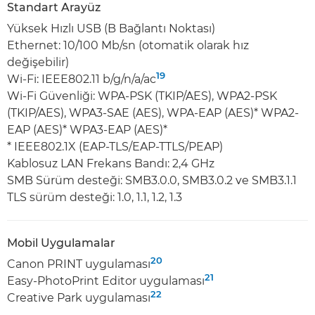
Standart Arayüz
Yüksek Hızlı USB (B Bağlantı Noktası)
Ethernet: 10/100 Mb/sn (otomatik olarak hız
değişebilir)
19
Wi-Fi: IEEE802.11 b/g/n/a/ac
Wi-Fi Güvenliği: WPA-PSK (TKIP/AES), WPA2-PSK
(TKIP/AES), WPA3-SAE (AES), WPA-EAP (AES)* WPA2-
EAP (AES)* WPA3-EAP (AES)*
* IEEE802.1X (EAP-TLS/EAP-TTLS/PEAP)
Kablosuz LAN Frekans Bandı: 2,4 GHz
SMB Sürüm desteği: SMB3.0.0, SMB3.0.2 ve SMB3.1.1
TLS sürüm desteği: 1.0, 1.1, 1.2, 1.3
Mobil Uygulamalar
20
Canon PRINT uygulaması
21
Easy-PhotoPrint Editor uygulaması
22
Creative Park uygulaması