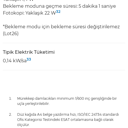
Bekleme moduna geçme süresi: 5 dakika 1 saniye
32
Fotokopi: Yaklaşık 22 W
*Bekleme modu için bekleme süresi değiştirilemez
(Lot26)
Tipik Elektrik Tüketimi
33
0,14 kW/sa
Mürekkep damlacıkları minimum 1/600 inç genişliğinde bir
uçla yerleştirilebilir.
Düz kağıda A4 belge yazdırma hızı, ISO/IEC 24734 standardı
Ofis Kategorisi Testindeki ESAT ortalamasına bağlı olarak
ölçülür.