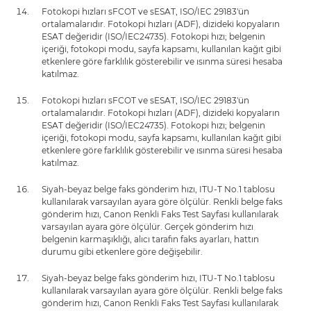
Fotokopi hızları sFCOT ve sESAT, ISO/IEC 29183'ün
ortalamalarıdır. Fotokopi hızları (ADF), dizideki kopyaların
ESAT değeridir (ISO/IEC24735). Fotokopi hızı; belgenin
içeriği, fotokopi modu, sayfa kapsamı, kullanılan kağıt gibi
etkenlere göre farklılık gösterebilir ve ısınma süresi hesaba
katılmaz.
Fotokopi hızları sFCOT ve sESAT, ISO/IEC 29183'ün
ortalamalarıdır. Fotokopi hızları (ADF), dizideki kopyaların
ESAT değeridir (ISO/IEC24735). Fotokopi hızı; belgenin
içeriği, fotokopi modu, sayfa kapsamı, kullanılan kağıt gibi
etkenlere göre farklılık gösterebilir ve ısınma süresi hesaba
katılmaz.
Siyah-beyaz belge faks gönderim hızı, ITU-T No.1 tablosu
kullanılarak varsayılan ayara göre ölçülür. Renkli belge faks
gönderim hızı, Canon Renkli Faks Test Sayfası kullanılarak
varsayılan ayara göre ölçülür. Gerçek gönderim hızı
belgenin karmaşıklığı, alıcı tarafın faks ayarları, hattın
durumu gibi etkenlere göre değişebilir.
Siyah-beyaz belge faks gönderim hızı, ITU-T No.1 tablosu
kullanılarak varsayılan ayara göre ölçülür. Renkli belge faks
gönderim hızı, Canon Renkli Faks Test Sayfası kullanılarak