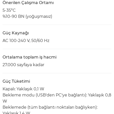
Önerilen Çalışma Ortamı
5-35°C
%10-90 BN (yoğuşmasız)
Güç Kaynağı
AC 100-240 V, 50/60 Hz
Ortalama toplam iş hacmi
27.000 sayfaya kadar
Güç Tüketimi
Kapalı: Yaklaşık 0,1 W
Bekleme modu (USB'den PC'ye bağlantı): Yaklaşık 0,8
W
Beklemede (tüm bağlantı noktaları bağlıyken):
Yaklaşık 1,4 W