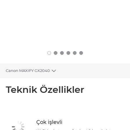
Canon MAXIFY GX2040
Toggle breadcrumbs
Genel Bakış
Teknik Özellikler
Teknik Özellikler
MÜREKKEP SATIN ALIN
Çok işlevli