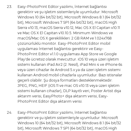
Easy-PhotoPrint Editor yazılımı, İnternet bağlantısı
gerektirir ve şu işletim sistemleriyle uyumludur: Microsoft
Windows 10 (64 bit/32 bit), Microsoft Windows 8.1 (64 bit/32
bit), Microsoft Windows 7 SP1 (64 bit/32 bit), macOS High
Sierra v10.13, macOS Sierra v10.12, Mac OS X El Capitan v10.11
ve Mac OS X El Capitan v10.10.5. Minimum Windows ve
macOS/Mac OS X gereklilikleri: 2 GB RAM ve 1.024x768
çözünürlüklü monitör. Easy-PhotoPrint Editor mobil
uygulaması İnternet bağlantısı gerektirir ve Easy-
PhotoPrint Editor v1.1.0 uygulaması App Store ve Google
Play'de ücretsiz olarak mevcuttur. iOS 10 veya üzeri işletim
sistemi kullanan iPad Air2 (2. Nesil), iPad Mini 4 ve iPhone 6s
veya üzeri cihazlar ile Android 5.x ya da üzeri işletim sistemi
kullanan Android mobil cihazlarla uyumludur. Bazı istisnalar
geçerli olabilir. Şu dosya formatları desteklenmektedir:
JPEG, PNG, HEIF (iOS 11 ve mac OS v10.13 veya üzeri işletim
sistemi kullanan cihazlar), DLP kayıtlı veri, Poster Artist dışa
aktarım verisi, EasyPhoto+ dışa aktarım verisi, Easy-
PhotoPrint Editor dışa aktarım verisi.
Easy-PhotoPrint Editor yazılımı, İnternet bağlantısı
gerektirir ve şu işletim sistemleriyle uyumludur: Microsoft
Windows 10 (64 bit/32 bit), Microsoft Windows 8.1 (64 bit/32
bit), Microsoft Windows 7 SP1 (64 bit/32 bit), macOS High