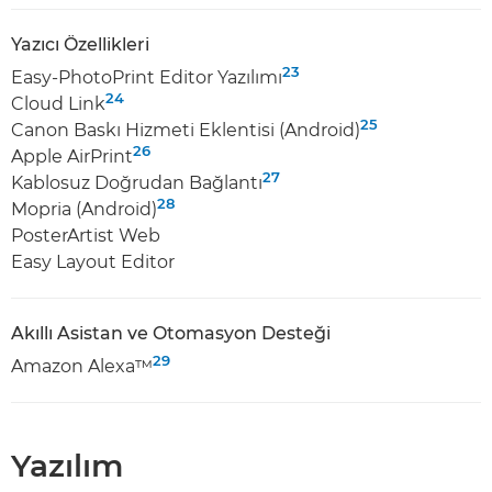
Yazıcı Özellikleri
23
Easy-PhotoPrint Editor Yazılımı
24
Cloud Link
25
Canon Baskı Hizmeti Eklentisi (Android)
26
Apple AirPrint
27
Kablosuz Doğrudan Bağlantı
28
Mopria (Android)
PosterArtist Web
Easy Layout Editor
Akıllı Asistan ve Otomasyon Desteği
29
Amazon Alexa™
Yazılım