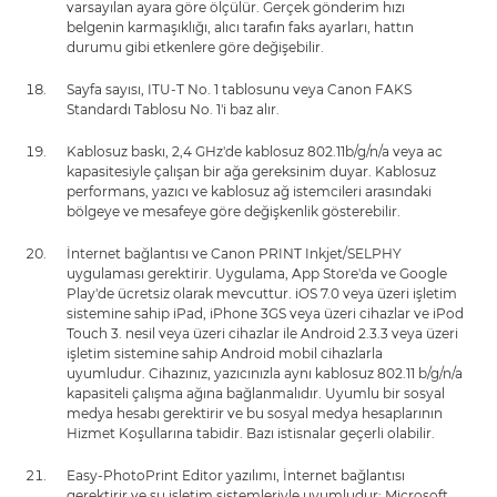
varsayılan ayara göre ölçülür. Gerçek gönderim hızı
belgenin karmaşıklığı, alıcı tarafın faks ayarları, hattın
durumu gibi etkenlere göre değişebilir.
Sayfa sayısı, ITU-T No. 1 tablosunu veya Canon FAKS
Standardı Tablosu No. 1'i baz alır.
Kablosuz baskı, 2,4 GHz'de kablosuz 802.11b/g/n/a veya ac
kapasitesiyle çalışan bir ağa gereksinim duyar. Kablosuz
performans, yazıcı ve kablosuz ağ istemcileri arasındaki
bölgeye ve mesafeye göre değişkenlik gösterebilir.
İnternet bağlantısı ve Canon PRINT Inkjet/SELPHY
uygulaması gerektirir. Uygulama, App Store'da ve Google
Play'de ücretsiz olarak mevcuttur. iOS 7.0 veya üzeri işletim
sistemine sahip iPad, iPhone 3GS veya üzeri cihazlar ve iPod
Touch 3. nesil veya üzeri cihazlar ile Android 2.3.3 veya üzeri
işletim sistemine sahip Android mobil cihazlarla
uyumludur. Cihazınız, yazıcınızla aynı kablosuz 802.11 b/g/n/a
kapasiteli çalışma ağına bağlanmalıdır. Uyumlu bir sosyal
medya hesabı gerektirir ve bu sosyal medya hesaplarının
Hizmet Koşullarına tabidir. Bazı istisnalar geçerli olabilir.
Easy-PhotoPrint Editor yazılımı, İnternet bağlantısı
gerektirir ve şu işletim sistemleriyle uyumludur: Microsoft