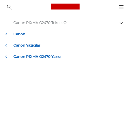
Canon Logo, back to ho
Canon PIXMA G2470 Teknik Özellikleri
İçerik
Canon
Canon Yazıcılar
Canon PIXMA G2470 Yazıcı