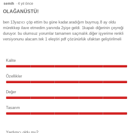
5/5
semih
·
4 yıl önce
yıldız.
OLAĞANÜSTÜ!
ben 13yazıcı çöp ettim bu güne kadar.aradığım buymuş.8 ay oldu
mürekkep ilave etmedim.yanında 2şişe geldi. 1kapalı diğerinin çeyreği
duruyor. bu olumsuz yorumlar tamamen saçmalık.diğer işyerime renkli
versiyonunu alacam.tek 1 eleştiri pdf çözünürlük ufaktan geliştirilmeli
Kalite
Kalite,
5/5
Özellikler
Özellikler,
5/5
Değer
Değer,
5/5
Tasarım
Tasarım,
5/5
Yardımcı oldu mu?