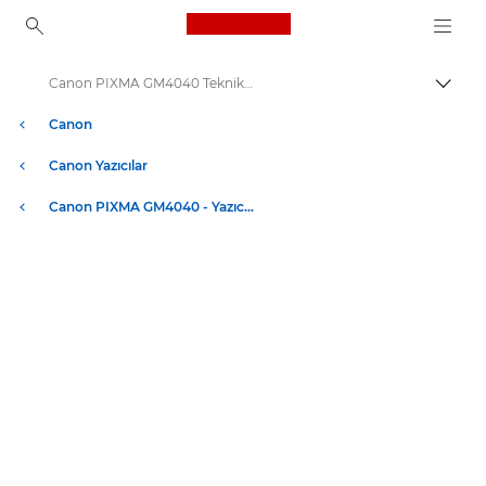
Canon Logo, back to ho
Canon PIXMA GM4040 Teknik Özellikleri
İçerik
Canon
Canon Yazıcılar
Canon PIXMA GM4040 - Yazıcılar