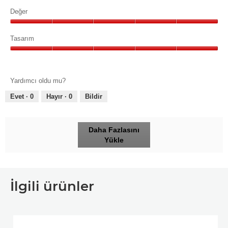
Özellikler,
5/5
Değer
Değer,
5/5
Tasarım
Tasarım,
5/5
Yardımcı oldu mu?
Evet ·
0
Hayır ·
0
Bildir
Daha Fazlasını
Yükle
İlgili ürünler