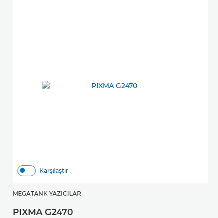
Karşılaştır
MEGATANK YAZICILAR
M
PIXMA G2470
P