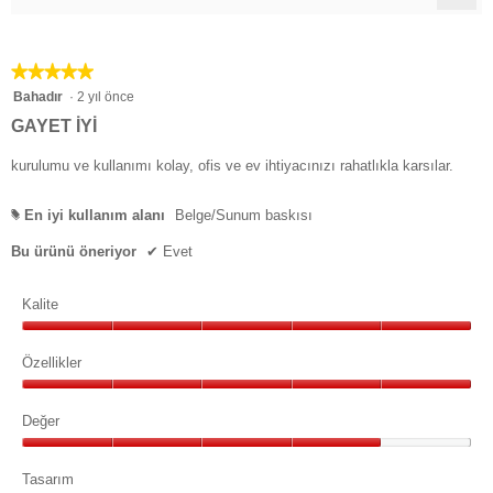
Aşağ
düğ
tıkl
aşağ
★★★★★
★★★★★
içeri
günc
5/5
Bahadır
·
2 yıl önce
yıldız.
GAYET IYI
kurulumu ve kullanımı kolay, ofis ve ev ihtiyacınızı rahatlıkla karsılar.
En iyi kullanım alanı
Belge/Sunum baskısı
#
Bu ürünü öneriyor
✔
Evet
Kalite
Kalite,
5/5
Özellikler
Özellikler,
5/5
Değer
Değer,
4/5
Tasarım