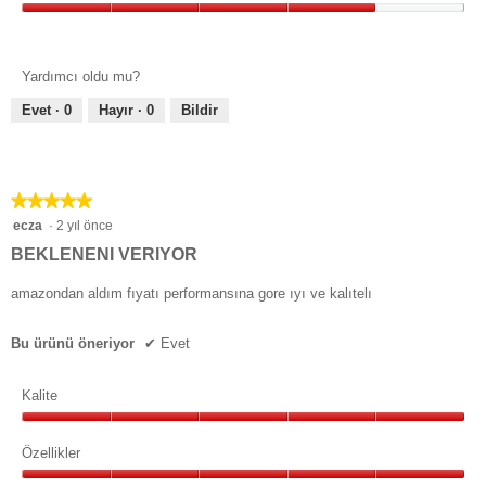
Tasarım,
4/5
Yardımcı oldu mu?
Evet ·
0
Hayır ·
0
Bildir
★★★★★
★★★★★
5/5
ecza
·
2 yıl önce
yıldız.
BEKLENENI VERIYOR
amazondan aldım fıyatı performansına gore ıyı ve kalıtelı
Bu ürünü öneriyor
✔
Evet
Kalite
Kalite,
5/5
Özellikler