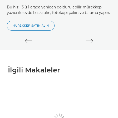
Bu hızlı 3'ü 1 arada yeniden doldurulabilir mürekkepli
Ye
yazıcı ile evde baskı alın, fotokopi çekin ve tarama yapın.
ya
f
MÜREKKEP SATIN ALIN
İlgili Makaleler