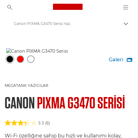
Canon Logo, back to ho
Canon PIXMA G3470 Serisi Yazıcı
İçerik
Canon
Canon Yazıcılar
Galeri

MEGATANK YAZICILAR
CANON
PIXMA G3470 SERISI
3.3
(6)
Wi-Fi özelliğine sahip bu hızlı ve kullanımı kolay,