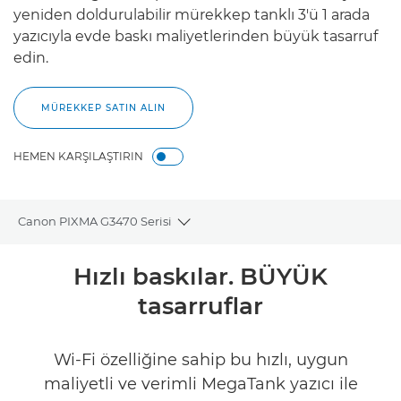
yeniden doldurulabilir mürekkep tanklı 3'ü 1 arada
yazıcıyla evde baskı maliyetlerinden büyük tasarruf
edin.
MÜREKKEP SATIN ALIN
HEMEN KARŞILAŞTIRIN
Canon PIXMA G3470 Serisi
Toggle breadcrumbs
Genel Bakış
Hızlı baskılar. BÜYÜK
tasarruflar
Teknik Özellikler
İncelemeler
Wi-Fi özelliğine sahip bu hızlı, uygun
maliyetli ve verimli MegaTank yazıcı ile
MÜREKKEP SATIN ALIN