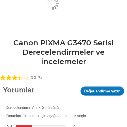
Canon PIXMA G3470 Serisi
Derecelendirmeler ve
incelemeler
3.3
(6)
3.3/5
yıldız.
Yorumlar
Değerlendirme yazın
.
6
Bu
yorum
eyl
kalı
Derecelendirme Anlık Görüntüsü
bir
Yorumları filtrelemek için aşağıdan bir satır seçin.
ilet
kut
2 değerlendirme ve 5 yıldız. 5 yıl
5 yıldızlı yorumları filtrelemek i
5
yıldız
2
★