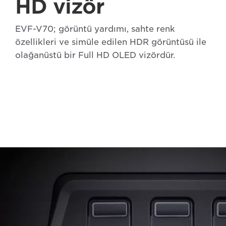
HD vizör
EVF-V70; görüntü yardımı, sahte renk
özellikleri ve simüle edilen HDR görüntüsü ile
olağanüstü bir Full HD OLED vizördür.