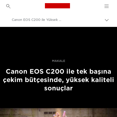
Canon Logo, back to h
Canon EOS C200 ile Yüksek Kaliteli Sonuçlar
İçerik
harita
Canon
aç/k
Video Kameralar
MAKALE
Canon EOS C200 ile tek başına
çekim bütçesinde, yüksek kaliteli
sonuçlar