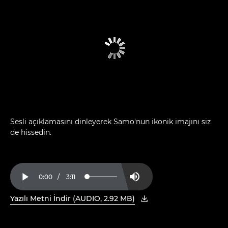
Sesli açıklamasını dinleyerek Samo'nun ikonik imajını siz
de hissedin.
Current
0:00
/
Duration
3:11
Loaded
:
Play
Mute
5.21%
Time
Yazılı Metni İndir (AUDIO, 2.92 MB)
, PDF'yi yeni pencerede açın