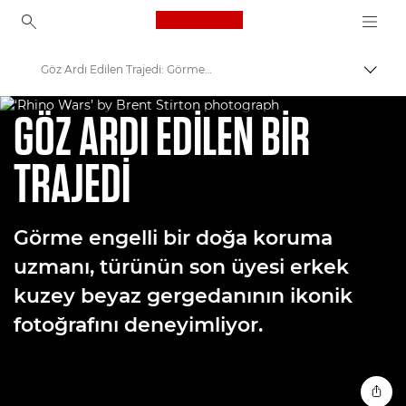
Canon Logo, back to ho
Göz Ardı Edilen Trajedi: Görme Engelliler İçin Fotoğraf
İçerik
WORLD UNSEEN - BİRİNCİ BÖLÜM
Canon
GÖZ ARDI EDİLEN BİR
Welcome to VIEW
TRAJEDİ
Görme engelli bir doğa koruma
uzmanı, türünün son üyesi erkek
kuzey beyaz gergedanının ikonik
fotoğrafını deneyimliyor.