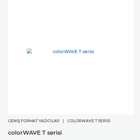
GENIŞ FORMAT YAZICILAR
|
COLORWAVE T SERISI
G
colorWAVE T serisi
p