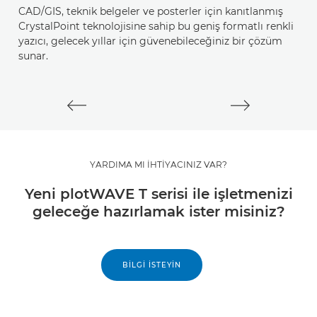
CAD/GIS, teknik belgeler ve posterler için kanıtlanmış
CA
CrystalPoint teknolojisine sahip bu geniş formatlı renkli
fo
yazıcı, gelecek yıllar için güvenebileceğiniz bir çözüm
g
sunar.
ru
6 
YARDIMA MI İHTİYACINIZ VAR?
Yeni plotWAVE T serisi ile işletmenizi
geleceğe hazırlamak ister misiniz?
BILGI İSTEYIN