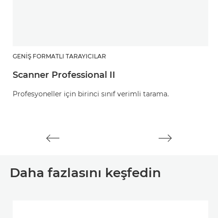
GENIŞ FORMATLI TARAYICILAR
G
Scanner Professional II
S
Profesyoneller için birinci sınıf verimli tarama.
In
ca
Daha fazlasını keşfedin