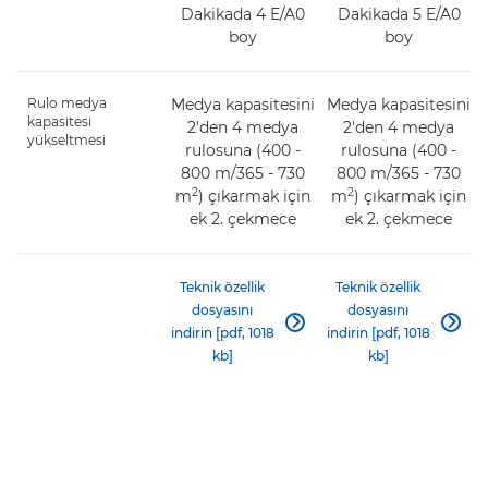
Dakikada 4 E/A0
Dakikada 5 E/A0
boy
boy
Rulo medya
Medya kapasitesini
Medya kapasitesini
kapasitesi
2'den 4 medya
2'den 4 medya
yükseltmesi
rulosuna (400 -
rulosuna (400 -
800 m/365 - 730
800 m/365 - 730
2
2
m
) çıkarmak için
m
) çıkarmak için
ek 2. çekmece
ek 2. çekmece
Teknik özellik
Teknik özellik
dosyasını
dosyasını


indirin [pdf, 1018
indirin [pdf, 1018
kb]
kb]