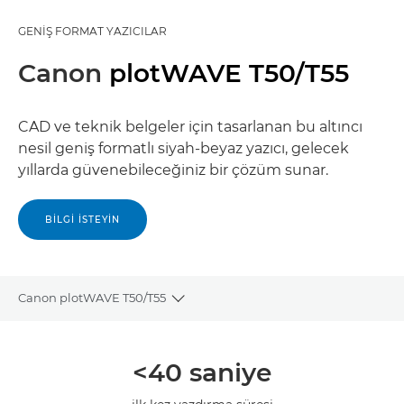
GENIŞ FORMAT YAZICILAR
Canon
plotWAVE T50/T55
CAD ve teknik belgeler için tasarlanan bu altıncı
nesil geniş formatlı siyah-beyaz yazıcı, gelecek
yıllarda güvenebileceğiniz bir çözüm sunar.
BILGI ISTEYIN
Canon plotWAVE T50/T55
Toggle breadcrumbs
Genel Bakış
<40 saniye
Teknik Özellikler