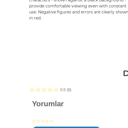
characters - shown against a black background -
provide comfortable viewing even with constant
use. Negative figures and errors are clearly show
in red.
D
0.0
(0)
0.0/5
yıldız.
Yorumlar
★★★★★
Değerlendirme