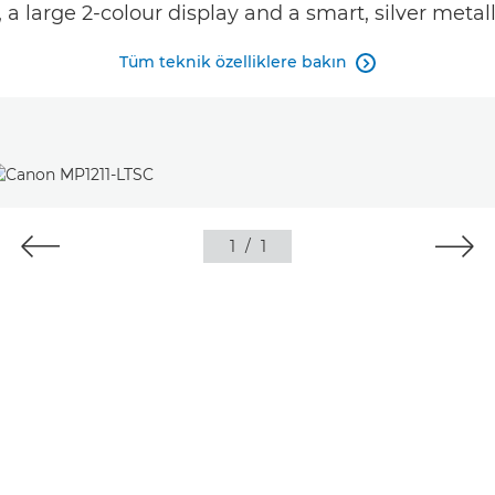
, a large 2-colour display and a smart, silver metalli
Tüm teknik özelliklere bakın

1
/
1