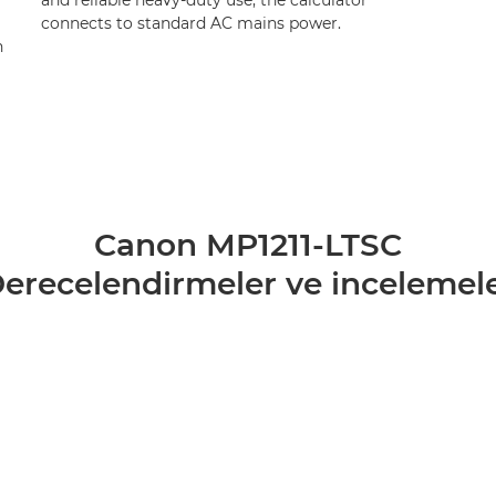
and reliable heavy-duty use, the calculator
connects to standard AC mains power.
n
Canon MP1211-LTSC
erecelendirmeler ve incelemel