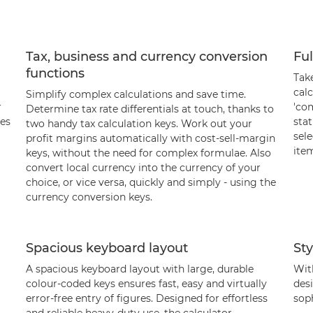
Tax, business and currency conversion
Ful
functions
Tak
calc
Simplify complex calculations and save time.
r
'co
Determine tax rate differentials at touch, thanks to
res
stat
two handy tax calculation keys. Work out your
sele
profit margins automatically with cost-sell-margin
item
keys, without the need for complex formulae. Also
convert local currency into the currency of your
choice, or vice versa, quickly and simply - using the
currency conversion keys.
Spacious keyboard layout
Sty
A spacious keyboard layout with large, durable
With
colour-coded keys ensures fast, easy and virtually
des
error-free entry of figures. Designed for effortless
soph