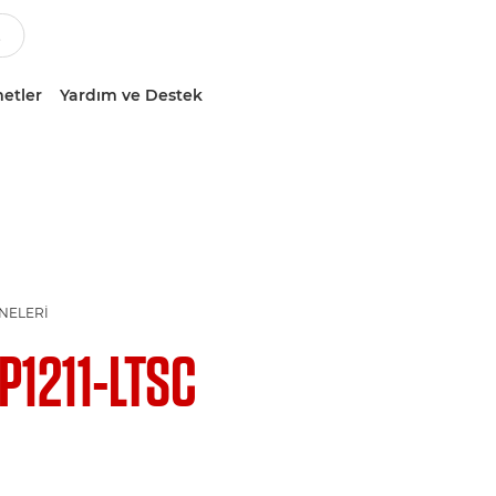
etler
Yardım ve Destek
INELERI
P1211-LTSC