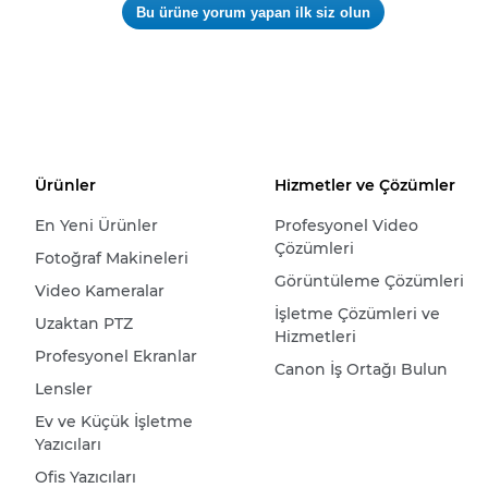
Bu ürüne yorum yapan ilk siz olun
değeri
.
yok
Bu
eylem,
kalıcı
bir
iletişim
kutusu
açar.
Ürünler
Hizmetler ve Çözümler
En Yeni Ürünler
Profesyonel Video
Çözümleri
Fotoğraf Makineleri
Görüntüleme Çözümleri
Video Kameralar
İşletme Çözümleri ve
Uzaktan PTZ
Hizmetleri
Profesyonel Ekranlar
Canon İş Ortağı Bulun
Lensler
Ev ve Küçük İşletme
Yazıcıları
Ofis Yazıcıları