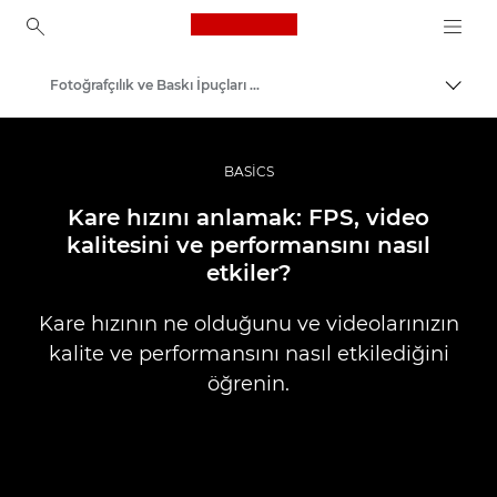
Canon Logo, back to ho
Fotoğrafçılık ve Baskı İpuçları ve Teknikleri
İçerik
Canon
İlham Alın | Fotoğrafçılık ve Baskı İpuçları ve Müşteri Kılavuzları
BASICS
Kare hızını anlamak: FPS, video
kalitesini ve performansını nasıl
etkiler?
Kare hızının ne olduğunu ve videolarınızın
kalite ve performansını nasıl etkilediğini
öğrenin.