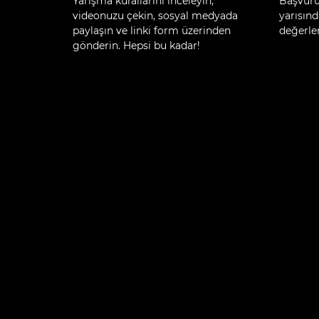
Yarışma kurallarını inceleyin,
Başvuru
videonuzu çekin, sosyal medyada
yarısınd
paylaşın ve linki form üzerinden
değerle
gönderin. Hepsi bu kadar!