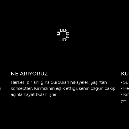
NE ARIYORUZ
KU
Herkesi bir anlığına durduran hikâyeler. Şaşırtan
• Sü
r
konseptler. Kırmızının eşlik ettiği, senin özgün bakış
• He
açınla hayat bulan işler.
• Kı
yer 