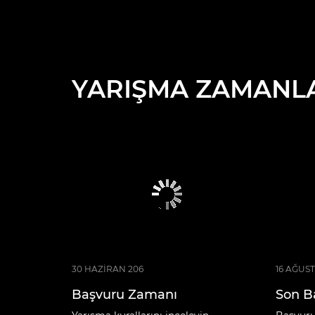
YARIŞMA ZAMANL
30 HAZİRAN 206
16 AĞUST
Başvuru Zamanı
Son B