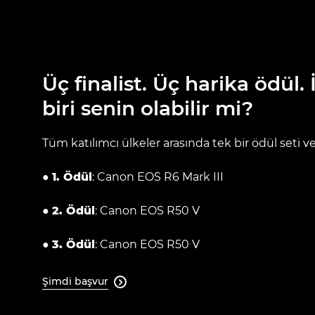
Üç finalist. Üç harika ödül.
biri senin olabilir mi?
Tüm katılımcı ülkeler arasında tek bir ödül seti ve
●
1. Ödül
: Canon EOS R6 Mark III
●
2. Ödül
: Canon EOS R50 V
●
3. Ödül
: Canon EOS R50 V
Şimdi başvur
