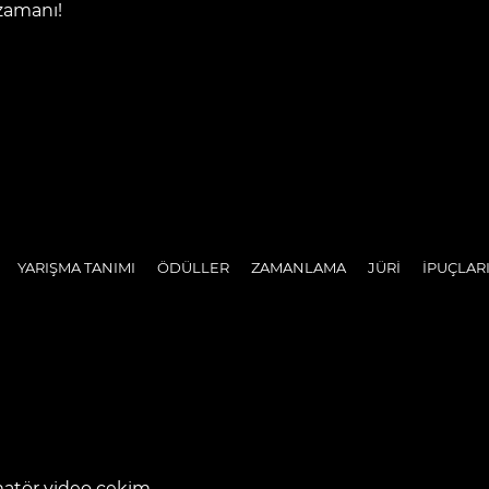
zamanı!
YARIŞMA TANIMI
ÖDÜLLER
ZAMANLAMA
JÜRİ
İPUÇLAR
amatör video çekim