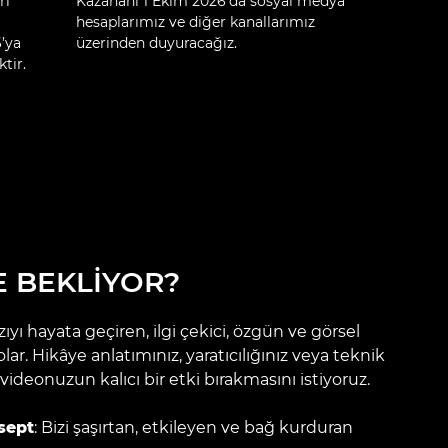
ri
Kazananı 1 Ekim 2026’da sosyal medya
hesaplarımız ve diğer kanallarımız
’ya
üzerinden duyuracağız.
tir.
E BEKLİYOR?
zıyı hayata geçiren, ilgi çekici, özgün ve görsel
olar. Hikâye anlatımınız, yaratıcılığınız veya teknik
videonuzun kalıcı bir etki bırakmasını istiyoruz.
sept
: Bizi şaşırtan, etkileyen ve bağ kurduran