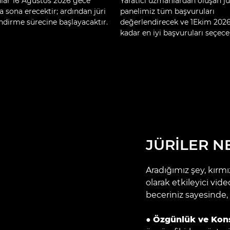
lar 16 Ağustos 2026 gece
Yaratıcı uzmanlardan oluşan jü
a sona erecektir; ardından jüri
panelimiz tüm başvuruları
ndirme sürecine başlayacaktır.
değerlendirecek ve 1Ekim 2026
kadar en iyi başvuruları seçecek
JÜRİLER N
Aradığımız şey, kırmı
olarak etkileyici vide
beceriniz sayesinde, 
●
Özgünlük ve Kon