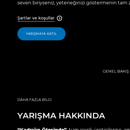
seven biriyseniz, yeteneğinizi göstermenin tam 
Şartlar ve koşullar

YARIŞMAYA KATIL
GENEL BAKIŞ
DAHA FAZLA BİLGİ
YARIŞMA HAKKINDA
“Kadrajın Ötesinde”
, tüm içerik üreticilerine, 