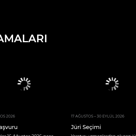
AMALARI
OS 2026
17 AĞUSTOS – 30 EYLÜL 2026
aşvuru
Jüri Seçimi