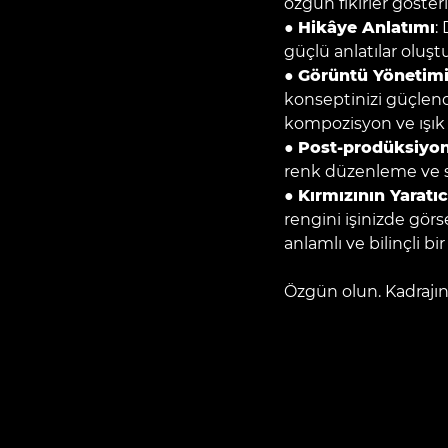
özgün fikirler gösteri
●
Hikâye Anlatımı
:
güçlü anlatılar oluşt
●
Görüntü Yönetimi
konseptinizi güçlendi
kompozisyon ve ışık 
●
Post-prodüksiyo
renk düzenleme ve s
●
Kırmızının Yaratıc
rengini işinizde gör
anlamlı ve bilinçli bi
Özgün olun. Kadrajın